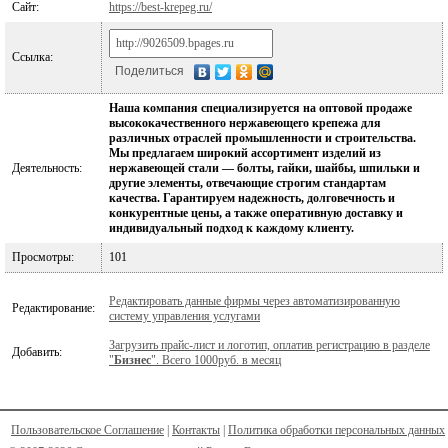
Сайт:
https://best-krepeg.ru/
Ссылка:
Поделиться
Наша компания специализируется на оптовой продаже
высококачественного нержавеющего крепежа для
различных отраслей промышленности и строительства.
Мы предлагаем широкий ассортимент изделий из
Деятельность:
нержавеющей стали — болты, гайки, шайбы, шпильки и
другие элементы, отвечающие строгим стандартам
качества. Гарантируем надежность, долговечность и
конкурентные цены, а также оперативную доставку и
индивидуальный подход к каждому клиенту.
Просмотры:
101
Редактировать данные фирмы через автоматизированную
Редактирование:
систему управления услугами
Загрузить прайс-лист и логотип, оплатив регистрацию в разделе
Добавить:
"
Бизнес
". Всего 1000руб. в месяц
Пользовательское Соглашение
|
Контакты
|
Политика обработки персональных данных