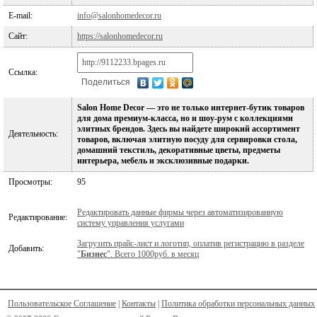
E-mail:
info@salonhomedecor.ru
Сайт:
https://salonhomedecor.ru
Ссылка:
Поделиться
Salon Home Decor — это не только интернет-бутик товаров
для дома премиум-класса, но и шоу-рум с коллекциями
элитных брендов. Здесь вы найдете широкий ассортимент
Деятельность:
товаров, включая элитную посуду для сервировки стола,
домашний текстиль, декоративные цветы, предметы
интерьера, мебель и эксклюзивные подарки.
Просмотры:
95
Редактировать данные фирмы через автоматизированную
Редактирование:
систему управления услугами
Загрузить прайс-лист и логотип, оплатив регистрацию в разделе
Добавить:
"
Бизнес
". Всего 1000руб. в месяц
Пользовательское Соглашение
|
Контакты
|
Политика обработки персональных данных