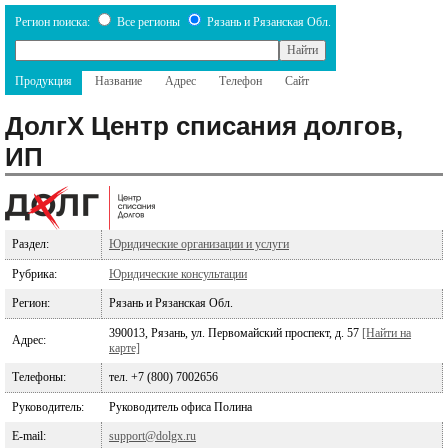
Регион поиска:
Все регионы
Рязань и Рязанская Обл.
Продукция
Название
Адрес
Телефон
Сайт
ДолгХ Центр списания долгов,
ИП
Раздел:
Юридические организации и услуги
Рубрика:
Юридические консультации
Регион:
Рязань и Рязанская Обл.
390013, Рязань, ул. Первомайский проспект, д. 57
[Найти на
Адрес:
карте]
Телефоны:
тел. +7 (800) 7002656
Руководитель:
Руководитель офиса Полина
E-mail:
support@dolgx.ru