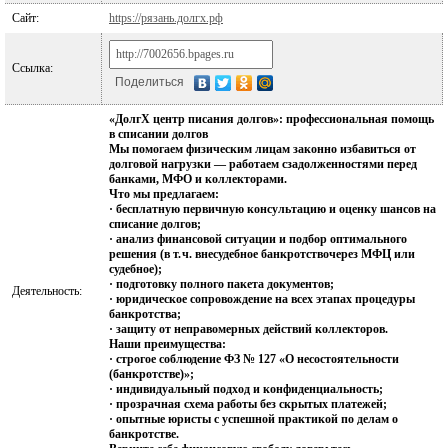
Сайт:
https://рязань.долгх.рф
Ссылка:
Поделиться
«ДолгХ центр писания долгов»: профессиональная помощь
в списании долгов
Мы помогаем физическим лицам законно избавиться от
долговой нагрузки — работаем сзадолженностями перед
банками, МФО и коллекторами.
Что мы предлагаем:
· бесплатную первичную консультацию и оценку шансов на
списание долгов;
· анализ финансовой ситуации и подбор оптимального
решения (в т. ч. внесудебное банкротствочерез МФЦ или
судебное);
· подготовку полного пакета документов;
Деятельность:
· юридическое сопровождение на всех этапах процедуры
банкротства;
· защиту от неправомерных действий коллекторов.
Наши преимущества:
· строгое соблюдение ФЗ № 127 «О несостоятельности
(банкротстве)»;
· индивидуальный подход и конфиденциальность;
· прозрачная схема работы без скрытых платежей;
· опытные юристы с успешной практикой по делам о
банкротстве.