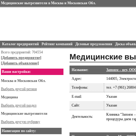
Медицинские вытрезвители в Москва и Московская Обл.
Каталог предприятий
Рейтинг компаний
Деловые предложения
Доска объяв
Всего предприятий: 704554
Медицинские вы
[Добавить предприятие]
[Добавить объявление]
Название:
Запоям – нет, ОО
Ваши настройки:
Адрес:
144005, Электростал
Москва и Московская Обл.
Телефоны:
тел. +7 (961) 2680
Выбрать другой регион
E-mail:
Указан
Медицина
Выбрать другой раздел
Сайт:
Указан
Медицинские вытрезвители
Клиника “Запоям –
Деятельность:
процедуры даем гар
Выбрать другую рубрику
Навигация по сайту: