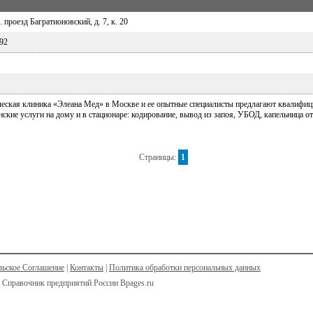
 проезд Багратионовский, д. 7, к. 20
092
ческая клиника «Элеана Мед» в Москве и ее опытные специалисты предлагают квалифици
кие услуги на дому и в стационаре: кодирование, вывод из запоя, УБОД, капельница от 
Страницы:
1
льское Соглашение
|
Контакты
|
Политика обработки персональных данных
 Справочник предприятий России Bpages.ru