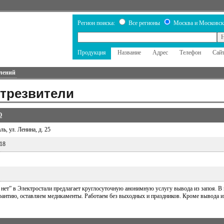
Регион поиска:
Все регионы
Москва и Московск
Продукция
Название
Адрес
Телефон
Сай
лений
трезвители
О
ь, ул. Ленина, д. 25
418
 нет” в Электростали предлагает круглосуточную анонимную услугу вывода из запоя. В
антию, оставляем медикаменты. Работаем без выходных и праздников. Кроме вывода из 