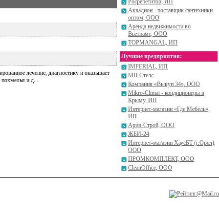
Росрепетитор, ИП
Аквадион - поставщик сантехники
оптом, ООО
Аренда недвижимости во
Вьетнаме, ООО
TOPMANGAL, ИП
Лучшие предприятия:
IMPERIAL, ИП
рованное лечение, диагностику и оказывает
МП Стелс
похмелья и д...
Компания «Выкуп 34», ООО
Mikro-Climat - кондиционеры в
Крыму, ИП
Интернет-магазин «Где Мебель»,
ИП
Ария-Строй, ООО
ЖБИ-24
Интернет-магазин ХаусБТ (г.Орел),
ООО
ПРОМКОМПЛЕКТ, ООО
CleanOffice, ООО