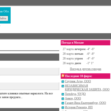
ая Обл.
т
Погода в Москве
27 марта
вечером
-4° -6°
28 марта
ночью
-6° -8°
28 марта
утром
-4° -6°
28 марта
днем
-1° 1°
Погода в других городах
Последние 10 фирм:
Спутник Агро, ООО
НЕЗАВИСИМАЯ
ЮРИДИЧЕСКАЯ ЗАЩИТА, ООО
 штате клиники опытные наркологи. На все
Tortofeya, ЧУДО
запоя предлага...
Анкор, ООО
Галант-Виза Екатеринбург, ООО
Истории Ремонта, ИП