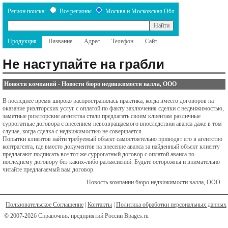
Регион поиска:
Все регионы
Москва и Московская Обл.
Продукция
Название
Адрес
Телефон
Сайт
Не наступайте на грабли
Новости компаний
-
Новости бюро недвижимости валла, ООО
В последнее время широко распространилась практика, когда вместо договоров на
оказание риэлторских услуг с оплатой по факту заключения сделки с недвижимостью,
заметные риэлторские агентства стали предлагать своим клиентам различные
суррогатные договора с внесением невозвращаемого впоследствии аванса даже в том
случае, когда сделка с недвижимостью не совершается.
Попытки клиентов найти требуемый объект самостоятельно приводят его в агентство
контрагента, где вместо документов на внесение аванса за найденный объект клиенту
предлагают подписать все тот же суррогатный договор с оплатой аванса по
последнему договору без каких-либо разъяснений. Будьте осторожны и внимательно
читайте предлагаемый вам договор.
Новость компании бюро недвижимости валла, ООО
Пользовательское Соглашение
|
Контакты
|
Политика обработки персональных данных
© 2007-2026 Справочник предприятий России Bpages.ru