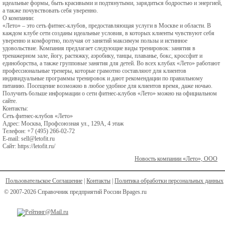
идеальные формы, быть красивыми и подтянутыми, зарядиться бодростью и энергией,
а также почувствовать себя уверенно.
О компании:
«Лето» – это сеть фитнес-клубов, предоставляющая услуги в Москве и области. В
каждом клубе сети созданы идеальные условия, в которых клиенты чувствуют себя
уверенно и комфортно, получая от занятий максимум пользы и истинное
удовольствие. Компания предлагает следующие виды тренировок: занятия в
тренажерном зале, йогу, растяжку, аэробику, танцы, плаванье, бокс, кроссфит и
единоборства, а также групповые занятия для детей. Во всех клубах «Лето» работают
профессиональные тренеры, которые грамотно составляют для клиентов
индивидуальные программы тренировок и дают рекомендации по правильному
питанию. Посещение возможно в любое удобное для клиентов время, даже ночью.
Получить больше информации о сети фитнес-клубов «Лето» можно на официальном
сайте.
Контакты:
Сеть фитнес-клубов «Лето»
Адрес: Москва, Профсоюзная ул., 129А, 4 этаж
Телефон: +7 (495) 266-02-72
E-mail: sell@letofit.ru
Сайт: https://letofit.ru/
Новость компании «Лето», ООО
Пользовательское Соглашение
|
Контакты
|
Политика обработки персональных данных
© 2007-2026 Справочник предприятий России Bpages.ru