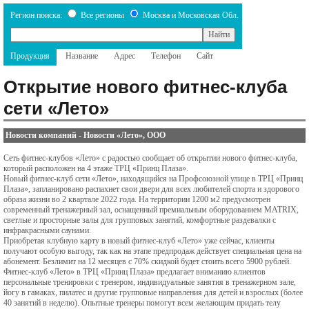
Регион поиска:
Все регионы
Москва и Московская Обл.
Продукция
Название
Адрес
Телефон
Сайт
Открытие нового фитнес-клуба
сети «Лето»
Новости компаний
-
Новости «Лето», ООО
Сеть фитнес-клубов «Лето» с радостью сообщает об открытии нового фитнес-клуба,
который расположен на 4 этаже ТРЦ «Принц Плаза».
Новый фитнес-клуб сети «Лето», находящийся на Профсоюзной улице в ТРЦ «Принц
Плаза», запланировано распахнет свои двери для всех любителей спорта и здорового
образа жизни во 2 квартале 2022 года. На территории 1200 м2 предусмотрен
современный тренажерный зал, оснащенный премиальным оборудованием MATRIX,
светлые и просторные залы для групповых занятий, комфортные раздевалки с
инфракрасными саунами.
Приобретая клубную карту в новый фитнес-клуб «Лето» уже сейчас, клиенты
получают особую выгоду, так как на этапе предпродаж действует специальная цена на
абонемент. Безлимит на 12 месяцев с 70% скидкой будет стоить всего 5900 рублей.
Фитнес-клуб «Лето» в ТРЦ «Принц Плаза» предлагает вниманию клиентов
персональные тренировки с тренером, индивидуальные занятия в тренажерном зале,
йогу в гамаках, пилатес и другие групповые направления для детей и взрослых (более
40 занятий в неделю). Опытные тренеры помогут всем желающим придать телу