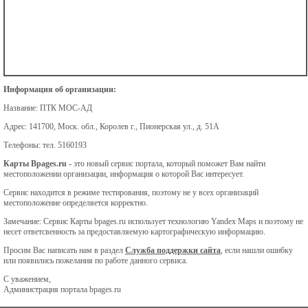
Информация об организации:
Название:
ПТК МОС-АД
Адрес:
141700, Моск. обл., Королев г., Пионерская ул., д. 51А
Телефоны:
тел. 5160193
Карты Bpages.ru
- это новый сервис портала, который поможет Вам найти
местоположении организации, информация о которой Вас интересует.
Сервис находится в режиме тестирования, поэтому не у всех организаций
местоположение определяется корректно.
Замечание: Сервис Карты bpages.ru использует технологию Yandex Maps и поэтому не
несет ответсвенность за предоставляемую картографическую информацию.
Просим Вас написать нам в раздел
Служба поддержки сайта
, если нашли ошибку
или появились пожелания по работе данного сервиса.
С уважением,
Администрация портала bpages.ru