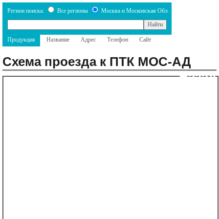
Регион поиска:
Все регионы
Москва и Московская Обл.
Продукция
Название
Адрес
Телефон
Сайт
Схема проезда к ПТК МОС-АД
Назад