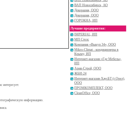
ВАП Новосибирск, АО
ВАП Новосибирск, АО
Декорация, ООО
Декорация, ООО
ГОРОКНА, ИП
Лучшие предприятия:
IMPERIAL, ИП
МП Стелс
Компания «Выкуп 34», ООО
Mikro-Climat - кондиционеры в
Крыму, ИП
Интернет-магазин «Где Мебель»,
ИП
Ария-Строй, ООО
ЖБИ-24
Интернет-магазин ХаусБТ (г.Орел),
ООО
с интересует.
ПРОМКОМПЛЕКТ, ООО
CleanOffice, ООО
картографическую информацию.
виса.