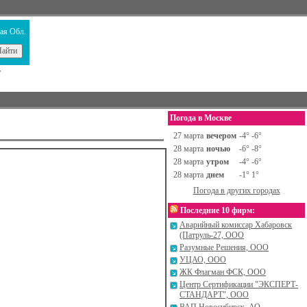
ая Обл.
т
Погода в Москве
Назад
27 марта
вечером
-4° -6°
28 марта
ночью
-6° -8°
28 марта
утром
-4° -6°
28 марта
днем
-1° 1°
Погода в других городах
Последние 10 фирм:
Аварийный комиссар Хабаровск
(Патруль-27, ООО
Разумные Решения, ООО
УЦАО, ООО
ЖК Флагман ФСК, ООО
Центр Сертификации "ЭКСПЕРТ-
СТАНДАРТ", ООО