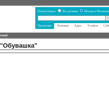
Регион поиска:
Все регионы
Москва и Московск
Продукция
Название
Адрес
Телефон
Сай
лений
 "Обувашка"