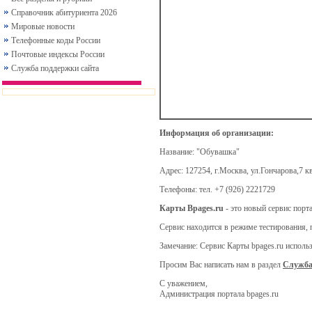
Справочник абитуриента 2026
Мировые новости
Телефонные коды России
Почтовые индексы России
Служба поддержки сайта
Информация об организации:
Название:
"Обувашка"
Адрес:
127254, г.Москва, ул.Гончарова,7 кв
Телефоны:
тел. +7 (926) 2221729
Карты Bpages.ru
- это новый сервис порт
Сервис находится в режиме тестирования, 
Замечание: Сервис Карты bpages.ru испол
Просим Вас написать нам в раздел
Служба
С уважением,
Администрация портала bpages.ru