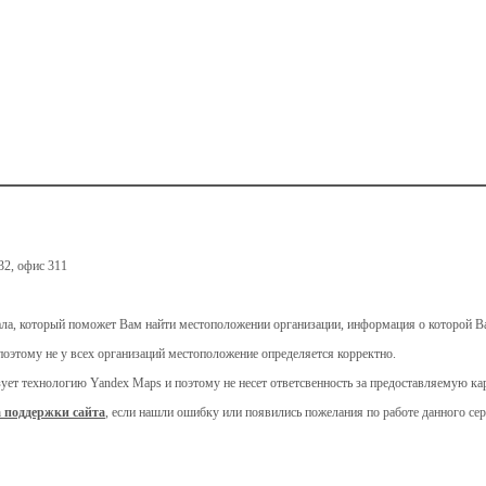
32, офис 311
ала, который поможет Вам найти местоположении организации, информация о которой Ва
поэтому не у всех организаций местоположение определяется корректно.
ьзует технологию Yandex Maps и поэтому не несет ответсвенность за предоставляемую 
 поддержки сайта
, если нашли ошибку или появились пожелания по работе данного сер