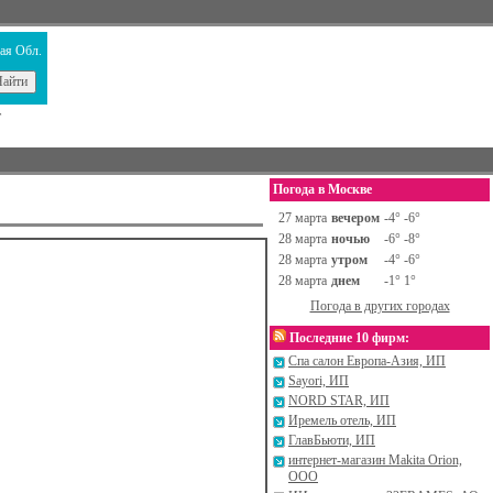
ая Обл.
т
Погода в Москве
Назад
27 марта
вечером
-4° -6°
28 марта
ночью
-6° -8°
28 марта
утром
-4° -6°
28 марта
днем
-1° 1°
Погода в других городах
Последние 10 фирм:
Спа салон Европа-Азия, ИП
Sayori, ИП
NORD STAR, ИП
Иремель отель, ИП
ГлавБьюти, ИП
интернет-магазин Makita Orion,
ООО