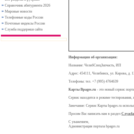
Справочник абитуриента 2026
Мировые новости
Телефонные коды России
Почтовые индексы России
Служба поддержки сайта
Информация об организации:
Название:
ЧелябСпецЗапчасть, ИП
Адрес:
454111, Челябинск, ул. Кирова, д. 1
Телефоны:
тел. +7 (995) 4764639
Карты Bpages.ru
- это новый сервис порт
Сервис находится в режиме тестирования, 
Замечание: Сервис Карты bpages.ru испол
Просим Вас написать нам в раздел
Служба
С уважением,
Администрация портала bpages.ru