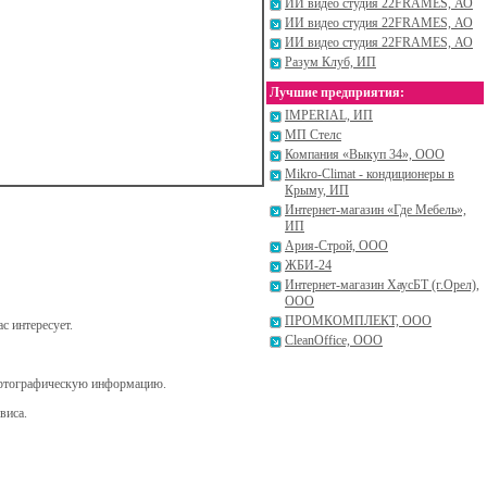
ИИ видео студия 22FRAMES, АО
ИИ видео студия 22FRAMES, АО
ИИ видео студия 22FRAMES, АО
Разум Клуб, ИП
Лучшие предприятия:
IMPERIAL, ИП
МП Стелс
Компания «Выкуп 34», ООО
Mikro-Climat - кондиционеры в
Крыму, ИП
Интернет-магазин «Где Мебель»,
ИП
Ария-Строй, ООО
ЖБИ-24
Интернет-магазин ХаусБТ (г.Орел),
ООО
ПРОМКОМПЛЕКТ, ООО
с интересует.
CleanOffice, ООО
картографическую информацию.
виса.