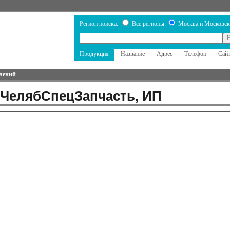
Регион поиска:
Все регионы
Москва и Московск
Продукция
Название
Адрес
Телефон
Сай
лений
 ЧелябСпецЗапчасть, ИП