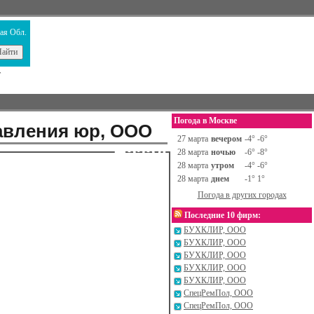
ая Обл.
т
Погода в Москве
авления юр, ООО
27 марта
вечером
-4° -6°
Назад
28 марта
ночью
-6° -8°
28 марта
утром
-4° -6°
28 марта
днем
-1° 1°
Погода в других городах
Последние 10 фирм:
БУХКЛИР, ООО
БУХКЛИР, ООО
БУХКЛИР, ООО
БУХКЛИР, ООО
БУХКЛИР, ООО
СпецРемПол, ООО
СпецРемПол, ООО