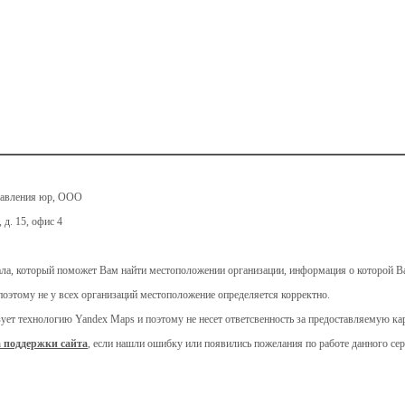
тавления юр, ООО
 д. 15, офис 4
ала, который поможет Вам найти местоположении организации, информация о которой Ва
поэтому не у всех организаций местоположение определяется корректно.
ьзует технологию Yandex Maps и поэтому не несет ответсвенность за предоставляемую 
 поддержки сайта
, если нашли ошибку или появились пожелания по работе данного сер