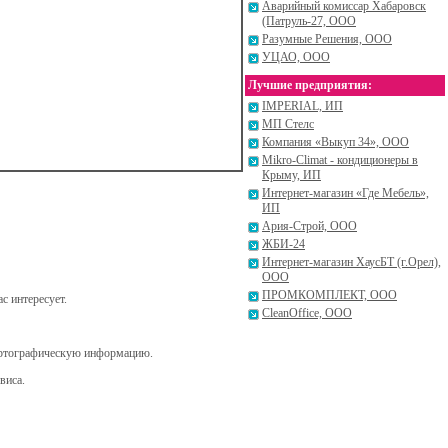
Аварийный комиссар Хабаровск
(Патруль-27, ООО
Разумные Решения, ООО
УЦАО, ООО
Лучшие предприятия:
IMPERIAL, ИП
МП Стелс
Компания «Выкуп 34», ООО
Mikro-Climat - кондиционеры в
Крыму, ИП
Интернет-магазин «Где Мебель»,
ИП
Ария-Строй, ООО
ЖБИ-24
Интернет-магазин ХаусБТ (г.Орел),
ООО
ПРОМКОМПЛЕКТ, ООО
с интересует.
CleanOffice, ООО
картографическую информацию.
виса.