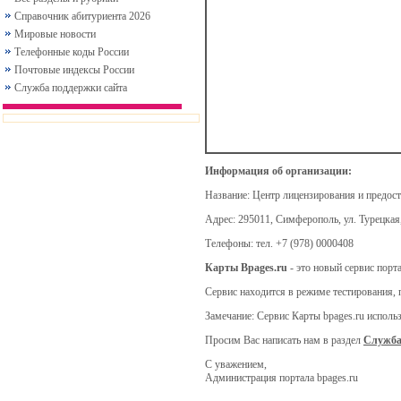
Справочник абитуриента 2026
Мировые новости
Телефонные коды России
Почтовые индексы России
Служба поддержки сайта
Информация об организации:
Название:
Центр лицензирования и предос
Адрес:
295011, Симферополь, ул. Турецкая,
Телефоны:
тел. +7 (978) 0000408
Карты Bpages.ru
- это новый сервис порт
Сервис находится в режиме тестирования, 
Замечание: Сервис Карты bpages.ru испол
Просим Вас написать нам в раздел
Служба
С уважением,
Администрация портала bpages.ru