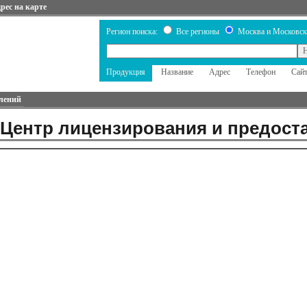
рес на карте
Регион поиска:
Все регионы
Москва и Московск
Продукция
Название
Адрес
Телефон
Сай
лений
 Центр лицензирования и предост