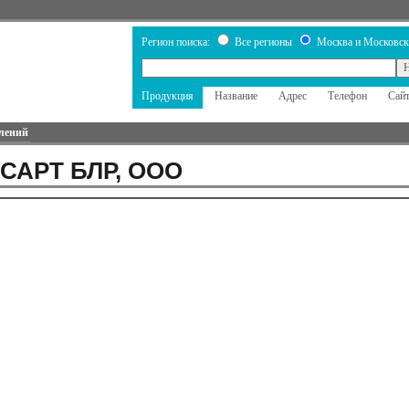
Регион поиска:
Все регионы
Москва и Московск
Продукция
Название
Адрес
Телефон
Сай
лений
 САРТ БЛР, ООО