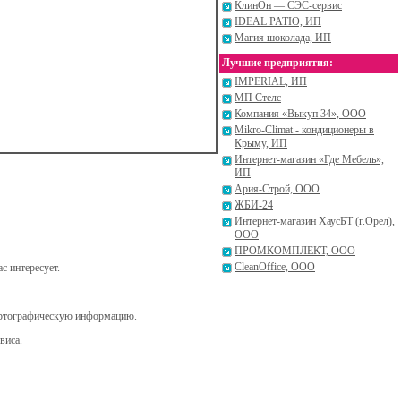
КлинОн — СЭС-сервис
IDEAL PATIO, ИП
Магия шоколада, ИП
Лучшие предприятия:
IMPERIAL, ИП
МП Стелс
Компания «Выкуп 34», ООО
Mikro-Climat - кондиционеры в
Крыму, ИП
Интернет-магазин «Где Мебель»,
ИП
Ария-Строй, ООО
ЖБИ-24
Интернет-магазин ХаусБТ (г.Орел),
ООО
ПРОМКОМПЛЕКТ, ООО
CleanOffice, ООО
с интересует.
картографическую информацию.
виса.