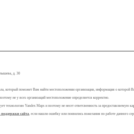
лышева, д. 30
ала, который поможет Вам найти местоположении организации, информация о которой Ва
поэтому не у всех организаций местоположение определяется корректно.
ьзует технологию Yandex Maps и поэтому не несет ответсвенность за предоставляемую 
 поддержки сайта
, если нашли ошибку или появились пожелания по работе данного сер