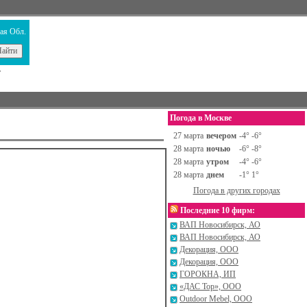
ая Обл.
т
Погода в Москве
Назад
27 марта
вечером
-4° -6°
28 марта
ночью
-6° -8°
28 марта
утром
-4° -6°
28 марта
днем
-1° 1°
Погода в других городах
Последние 10 фирм:
ВАП Новосибирск, АО
ВАП Новосибирск, АО
Декорация, ООО
Декорация, ООО
ГОРОКНА, ИП
«ДАС Тор», ООО
Outdoor Mebel, ООО