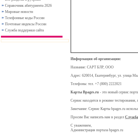
Справочник абитуриента 2026
Мировые новости
Телефонные коды России
Почтовые индексы России
Служба поддержки сайта
Информация об организации:
Название:
САРТ БЛР, ООО
Адрес:
620014, Екатеринбург, ул. улица Ма
Телефоны:
тел. +7 (800) 2222021
Карты Bpages.ru
- это новый сервис порт
Сервис находится в режиме тестирования, 
Замечание: Сервис Карты bpages.ru испол
Просим Вас написать нам в раздел
Служба
С уважением,
Администрация портала bpages.ru