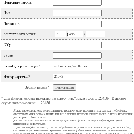
Повторите пароль:
Имя:
Должность:
Контактный телефон:
+
(
)
ICQ:
Skype:
E-mail для регистрации*:
Номер карточки*:
Забыли пароль?
* Для фирмы, которая находится по адресу http://bpages.ru/card/123456/ - В данном
случае номер карточки - 123456
Я даю свое согласие на трансграничную передачу моих персональных данных и обработку
оператором моих персональных данных в течение неопределенного срока, в целях исполнения
договорных обязательств;
даю согласие на использование моих средств связи (e-mail, номер телефона) для целей
выполнения обязательств;
Я уведомлен(а) и понимаю, что под обработкой персональных данных подразумевается сбор,
систематизация, накопление, хранение, уточнение (обновление, изменение), использование,
распространение (в том числе передача), обезличивание, блокирование, уничтожение и любые