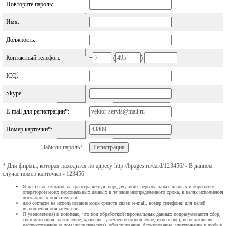
Повторите пароль:
Имя:
Должность:
Контактный телефон:
+
(
)
ICQ:
Skype:
E-mail для регистрации*:
Номер карточки*:
Забыли пароль?
* Для фирмы, которая находится по адресу http://bpages.ru/card/123456/ - В данном
случае номер карточки - 123456
Я даю свое согласие на трансграничную передачу моих персональных данных и обработку
оператором моих персональных данных в течение неопределенного срока, в целях исполнения
договорных обязательств;
даю согласие на использование моих средств связи (e-mail, номер телефона) для целей
выполнения обязательств;
Я уведомлен(а) и понимаю, что под обработкой персональных данных подразумевается сбор,
систематизация, накопление, хранение, уточнение (обновление, изменение), использование,
распространение (в том числе передача), обезличивание, блокирование, уничтожение и любые