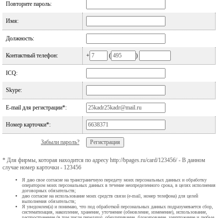
Повторите пароль:
Имя:
Должность:
Контактный телефон:
+
(
)
ICQ:
Skype:
E-mail для регистрации*:
Номер карточки*:
Забыли пароль?
* Для фирмы, которая находится по адресу http://bpages.ru/card/123456/ - В данном
случае номер карточки - 123456
Я даю свое согласие на трансграничную передачу моих персональных данных и обработку
оператором моих персональных данных в течение неопределенного срока, в целях исполнения
договорных обязательств;
даю согласие на использование моих средств связи (e-mail, номер телефона) для целей
выполнения обязательств;
Я уведомлен(а) и понимаю, что под обработкой персональных данных подразумевается сбор,
систематизация, накопление, хранение, уточнение (обновление, изменение), использование,
распространение (в том числе передача), обезличивание, блокирование, уничтожение и любые