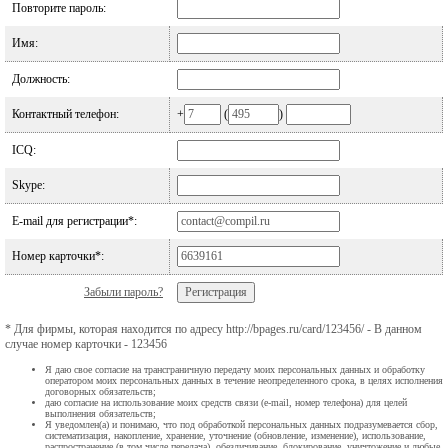
Повторите пароль:
Имя:
Должность:
Контактный телефон:
+
(
)
ICQ:
Skype:
E-mail для регистрации*:
Номер карточки*:
Забыли пароль?
* Для фирмы, которая находится по адресу http://bpages.ru/card/123456/ - В данном
случае номер карточки - 123456
Я даю свое согласие на трансграничную передачу моих персональных данных и обработку
оператором моих персональных данных в течение неопределенного срока, в целях исполнения
договорных обязательств;
даю согласие на использование моих средств связи (e-mail, номер телефона) для целей
выполнения обязательств;
Я уведомлен(а) и понимаю, что под обработкой персональных данных подразумевается сбор,
систематизация, накопление, хранение, уточнение (обновление, изменение), использование,
распространение (в том числе передача), обезличивание, блокирование, уничтожение и любые