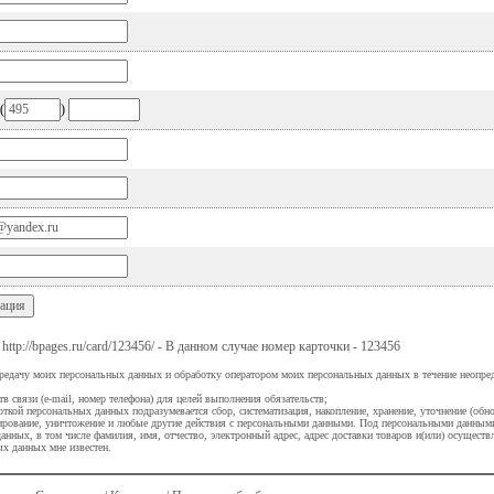
(
)
ttp://bpages.ru/card/123456/ - В данном случае номер карточки - 123456
ередачу моих персональных данных и обработку оператором моих персональных данных в течение неопре
тв связи (e-mail, номер телефона) для целей выполнения обязательств;
ткой персональных данных подразумевается сбор, систематизация, накопление, хранение, уточнение (обно
окирование, уничтожение и любые другие действия с персональными данными. Под персональными данны
анных, в том числе фамилия, имя, отчество, электронный адрес, адрес доставки товаров и(или) осущест
ых данных мне известен.