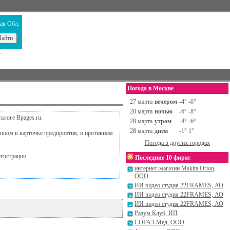
ая Обл.
т
Погода в Москве
27 марта
вечером
-4° -6°
28 марта
ночью
-6° -8°
алоге Bpages.ru.
28 марта
утром
-4° -6°
28 марта
днем
-1° 1°
занном в карточке предприятия, в противном
Погода в других городах
егистрации.
Последние 10 фирм:
интернет-магазин Makita Orion,
ООО
ИИ видео студия 22FRAMES, АО
ИИ видео студия 22FRAMES, АО
ИИ видео студия 22FRAMES, АО
Разум Клуб, ИП
СОГАЗ-Мед, ООО