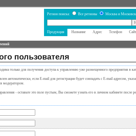
Регион поиска:
Все регионы
Москва и Московск
Продукция
Название
Адрес
Телефон
Сай
лений
ого пользователя
одима только для получения доступа к управлению уже размещенного предприятия в кат
лен автоматически, если E-mail для регистрации будет совпадать с E-mail адресом, ука
ся модератором.
равления - оставьте это поле пустым, Вы сможете узнать его в личном кабинете после р