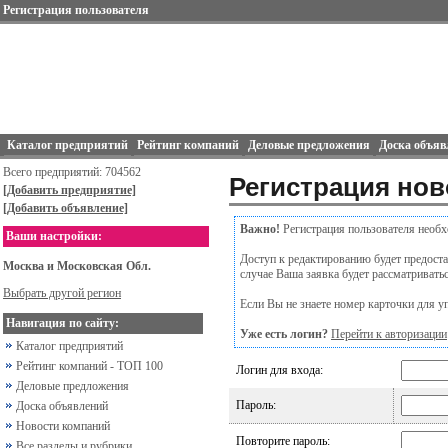
Регистрация пользователя
Каталог предприятий
Рейтинг компаний
Деловые предложения
Доска объяв
Всего предприятий: 704562
Регистрация нов
[Добавить предприятие]
[Добавить объявление]
Важно!
Регистрация пользователя необх
Ваши настройки:
Доступ к редактированию будет предостав
Москва и Московская Обл.
случае Ваша заявка будет рассматривать
Выбрать другой регион
Если Вы не знаете номер карточки для уп
Навигация по сайту:
Уже есть логин?
Перейти к авторизации
Каталог предприятий
Рейтинг компаний - ТОП 100
Логин для входа:
Деловые предложения
Пароль:
Доска объявлений
Новости компаний
Повторите пароль:
Все разделы и рубрики