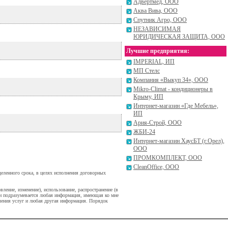
Адвертмед, ООО
Аква Вива, ООО
Спутник Агро, ООО
НЕЗАВИСИМАЯ
ЮРИДИЧЕСКАЯ ЗАЩИТА, ООО
Лучшие предприятия:
IMPERIAL, ИП
МП Стелс
Компания «Выкуп 34», ООО
Mikro-Climat - кондиционеры в
Крыму, ИП
Интернет-магазин «Где Мебель»,
ИП
Ария-Строй, ООО
ЖБИ-24
Интернет-магазин ХаусБТ (г.Орел),
ООО
ПРОМКОМПЛЕКТ, ООО
CleanOffice, ООО
деленного срока, в целях исполнения договорных
вление, изменение), использование, распространение (в
ми подразумевается любая информация, имеющая ко мне
вления услуг и любая другая информация. Порядок