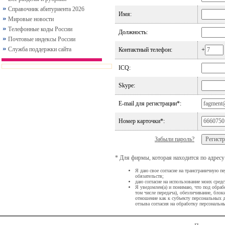
Справочник абитуриента 2026
Имя:
Мировые новости
Телефонные коды России
Должность:
Почтовые индексы России
Служба поддержки сайта
Контактный телефон:
+
ICQ:
Skype:
E-mail для регистрации*:
Номер карточки*:
Забыли пароль?
* Для фирмы, которая находится по адресу h
Я даю свое согласие на трансграничную п
обязательств;
даю согласие на использование моих средс
Я уведомлен(а) и понимаю, что под обрабо
том числе передача), обезличивание, бл
отношение как к субъекту персональных д
отзыва согласия на обработку персональн