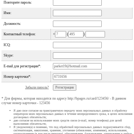
Повторите пароль:
Имя:
Должность:
Контактный телефон:
+
(
)
ICQ:
Skype:
E-mail для регистрации*:
Номер карточки*:
Забыли пароль?
* Для фирмы, которая находится по адресу http://bpages.ru/card/123456/ - В данном
случае номер карточки - 123456
Я даю свое согласие на трансграничную передачу моих персональных данных и обработку
оператором моих персональных данных в течение неопределенного срока, в целях исполнения
договорных обязательств;
даю согласие на использование моих средств связи (e-mail, номер телефона) для целей
выполнения обязательств;
Я уведомлен(а) и понимаю, что под обработкой персональных данных подразумевается сбор,
систематизация, накопление, хранение, уточнение (обновление, изменение), использование,
распространение (в том числе передача), обезличивание, блокирование, уничтожение и любые