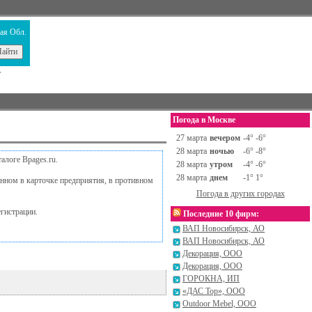
ая Обл.
т
Погода в Москве
27 марта
вечером
-4° -6°
28 марта
ночью
-6° -8°
алоге Bpages.ru.
28 марта
утром
-4° -6°
28 марта
днем
-1° 1°
занном в карточке предприятия, в противном
Погода в других городах
егистрации.
Последние 10 фирм:
ВАП Новосибирск, АО
ВАП Новосибирск, АО
Декорация, ООО
Декорация, ООО
ГОРОКНА, ИП
«ДАС Тор», ООО
Outdoor Mebel, ООО