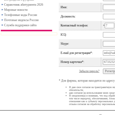
Справочник абитуриента 2026
Имя:
Мировые новости
Телефонные коды России
Должность:
Почтовые индексы России
Служба поддержки сайта
Контактный телефон:
+
ICQ:
Skype:
E-mail для регистрации*:
Номер карточки*:
Забыли пароль?
* Для фирмы, которая находится по адресу h
Я даю свое согласие на трансграничную п
обязательств;
даю согласие на использование моих средс
Я уведомлен(а) и понимаю, что под обрабо
том числе передача), обезличивание, бл
отношение как к субъекту персональных д
отзыва согласия на обработку персональн