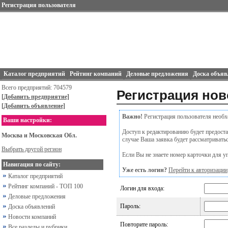
Регистрация пользователя
Каталог предприятий
Рейтинг компаний
Деловые предложения
Доска объяв
Всего предприятий: 704579
Регистрация нов
[Добавить предприятие]
[Добавить объявление]
Важно!
Регистрация пользователя необх
Ваши настройки:
Доступ к редактированию будет предостав
Москва и Московская Обл.
случае Ваша заявка будет рассматривать
Выбрать другой регион
Если Вы не знаете номер карточки для уп
Навигация по сайту:
Уже есть логин?
Перейти к авторизации
Каталог предприятий
Рейтинг компаний - ТОП 100
Логин для входа:
Деловые предложения
Пароль:
Доска объявлений
Новости компаний
Повторите пароль:
Все разделы и рубрики