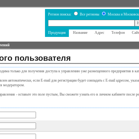
Регион поиска:
Все регионы
Москва и Московск
Продукция
Название
Адрес
Телефон
Сай
лений
ого пользователя
одима только для получения доступа к управлению уже размещенного предприятия в кат
лен автоматически, если E-mail для регистрации будет совпадать с E-mail адресом, ука
ся модератором.
равления - оставьте это поле пустым, Вы сможете узнать его в личном кабинете после р