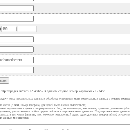
(
)
ttp://bpages.ru/card/123456/ - В данном случае номер карточки - 123456
ередачу моих персональных данных и обработку оператором моих персональных данных в течение неопре
тв связи (e-mail, номер телефона) для целей выполнения обязательств;
ткой персональных данных подразумевается сбор, систематизация, накопление, хранение, уточнение (обно
окирование, уничтожение и любые другие действия с персональными данными. Под персональными данны
анных, в том числе фамилия, имя, отчество, электронный адрес, адрес доставки товаров и(или) осущест
ых данных мне известен.