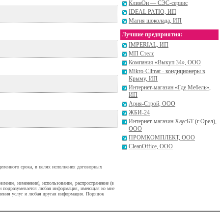
КлинОн — СЭС-сервис
IDEAL PATIO, ИП
Магия шоколада, ИП
Лучшие предприятия:
IMPERIAL, ИП
МП Стелс
Компания «Выкуп 34», ООО
Mikro-Climat - кондиционеры в
Крыму, ИП
Интернет-магазин «Где Мебель»,
ИП
Ария-Строй, ООО
ЖБИ-24
Интернет-магазин ХаусБТ (г.Орел),
ООО
ПРОМКОМПЛЕКТ, ООО
CleanOffice, ООО
деленного срока, в целях исполнения договорных
вление, изменение), использование, распространение (в
ми подразумевается любая информация, имеющая ко мне
вления услуг и любая другая информация. Порядок