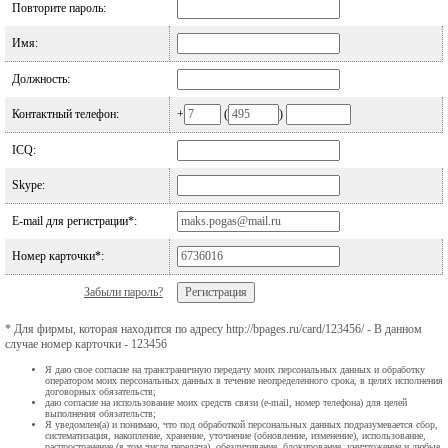
Повторите пароль:
Имя:
Должность:
Контактный телефон:
+
(
)
ICQ:
Skype:
E-mail для регистрации*:
Номер карточки*:
Забыли пароль?
* Для фирмы, которая находится по адресу http://bpages.ru/card/123456/ - В данном
случае номер карточки - 123456
Я даю свое согласие на трансграничную передачу моих персональных данных и обработку
оператором моих персональных данных в течение неопределенного срока, в целях исполнения
договорных обязательств;
даю согласие на использование моих средств связи (e-mail, номер телефона) для целей
выполнения обязательств;
Я уведомлен(а) и понимаю, что под обработкой персональных данных подразумевается сбор,
систематизация, накопление, хранение, уточнение (обновление, изменение), использование,
распространение (в том числе передача), обезличивание, блокирование, уничтожение и любые