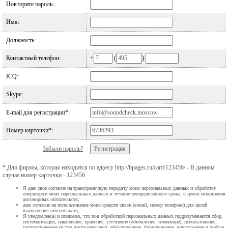
Повторите пароль:
Имя:
Должность:
Контактный телефон:
+
(
)
ICQ:
Skype:
E-mail для регистрации*:
Номер карточки*:
Забыли пароль?
* Для фирмы, которая находится по адресу http://bpages.ru/card/123456/ - В данном
случае номер карточки - 123456
Я даю свое согласие на трансграничную передачу моих персональных данных и обработку
оператором моих персональных данных в течение неопределенного срока, в целях исполнения
договорных обязательств;
даю согласие на использование моих средств связи (e-mail, номер телефона) для целей
выполнения обязательств;
Я уведомлен(а) и понимаю, что под обработкой персональных данных подразумевается сбор,
систематизация, накопление, хранение, уточнение (обновление, изменение), использование,
распространение (в том числе передача), обезличивание, блокирование, уничтожение и любые