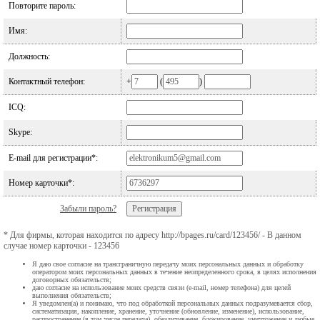
Повторите пароль:
Имя:
Должность:
Контактный телефон:
+
(
)
ICQ:
Skype:
E-mail для регистрации*:
Номер карточки*:
Забыли пароль?
* Для фирмы, которая находится по адресу http://bpages.ru/card/123456/ - В данном
случае номер карточки - 123456
Я даю свое согласие на трансграничную передачу моих персональных данных и обработку
оператором моих персональных данных в течение неопределенного срока, в целях исполнения
договорных обязательств;
даю согласие на использование моих средств связи (e-mail, номер телефона) для целей
выполнения обязательств;
Я уведомлен(а) и понимаю, что под обработкой персональных данных подразумевается сбор,
систематизация, накопление, хранение, уточнение (обновление, изменение), использование,
распространение (в том числе передача), обезличивание, блокирование, уничтожение и любые