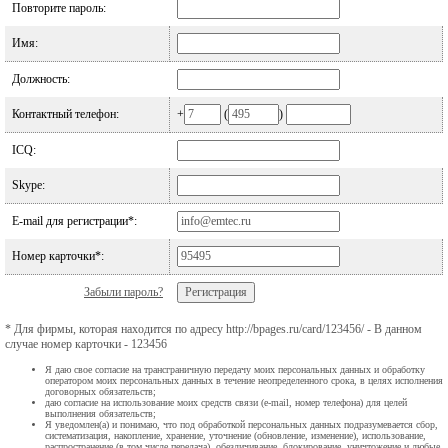
Повторите пароль:
Имя:
Должность:
Контактный телефон:
+
(
)
ICQ:
Skype:
E-mail для регистрации*:
Номер карточки*:
Забыли пароль?
* Для фирмы, которая находится по адресу http://bpages.ru/card/123456/ - В данном
случае номер карточки - 123456
Я даю свое согласие на трансграничную передачу моих персональных данных и обработку
оператором моих персональных данных в течение неопределенного срока, в целях исполнения
договорных обязательств;
даю согласие на использование моих средств связи (e-mail, номер телефона) для целей
выполнения обязательств;
Я уведомлен(а) и понимаю, что под обработкой персональных данных подразумевается сбор,
систематизация, накопление, хранение, уточнение (обновление, изменение), использование,
распространение (в том числе передача), обезличивание, блокирование, уничтожение и любые