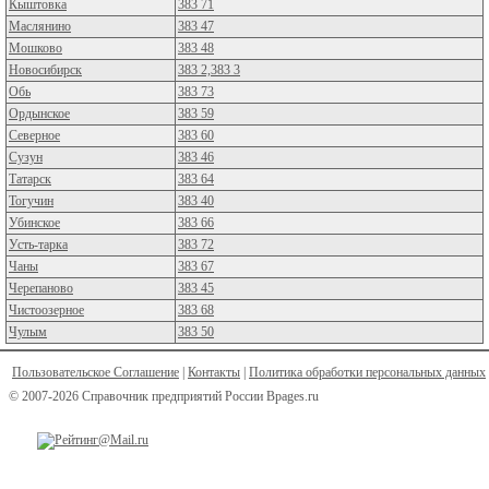
Кыштовка
383 71
Маслянино
383 47
Мошково
383 48
Новосибирск
383 2,383 3
Обь
383 73
Ордынское
383 59
Северное
383 60
Сузун
383 46
Татарск
383 64
Тогучин
383 40
Убинское
383 66
Усть-тарка
383 72
Чаны
383 67
Черепаново
383 45
Чистоозерное
383 68
Чулым
383 50
Пользовательское Соглашение
|
Контакты
|
Политика обработки персональных данных
© 2007-2026 Справочник предприятий России Bpages.ru