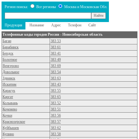
Регион поиска:
Все регионы
Москва и Московская Обл.
Продукция
Название
Адрес
Телефон
Сайт
Телефонные коды городов России
- Новосибирская область
Баган
383 53
Барабинск
383 61
Бердск
383 41
Болотное
383 49
Венгерово
383 69
Довольное
383 54
Здвинск
383 63
Искитим
383 43
Карасук
383 55
Каргат
383 65
Колывань
383 52
Коченево
383 51
Кочки
383 56
Краснозерское
383 57
Куйбышев
383 62
Купино
383 58