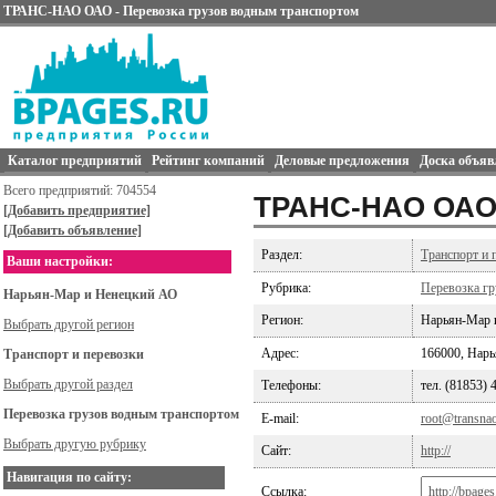
ТРАНС-НАО ОАО - Перевозка грузов водным транспортом
Каталог предприятий
Рейтинг компаний
Деловые предложения
Доска объяв
Всего предприятий: 704554
ТРАНС-НАО ОА
[Добавить предприятие]
[Добавить объявление]
Раздел:
Транспорт и 
Ваши настройки:
Рубрика:
Перевозка г
Нарьян-Мар и Ненецкий АО
Регион:
Нарьян-Мар 
Выбрать другой регион
Адрес:
166000, Нарья
Транспорт и перевозки
Выбрать другой раздел
Телефоны:
тел. (81853) 
Перевозка грузов водным транспортом
E-mail:
root@transnao
Выбрать другую рубрику
Сайт:
http://
Навигация по сайту:
Ссылка: