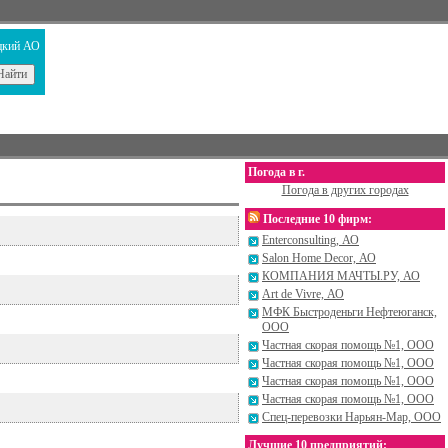
цкий АО
Погода в г.
Погода в других городах
Последние 10 фирм:
Enterconsulting, АО
Salon Home Decor, АО
КОМПАНИЯ МАЧТЫ.РУ, АО
Art de Vivre, АО
МФК Быстроденьги Нефтеюганск,
ООО
Частная скорая помощь №1, ООО
Частная скорая помощь №1, ООО
Частная скорая помощь №1, ООО
Частная скорая помощь №1, ООО
Спец-перевозки Нарьян-Мар, ООО
Лучшие 10 предприятий: