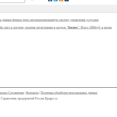
ь данные фирмы через автоматизированную систему управления услугами
йс-лист и логотип, оплатив регистрацию в разделе "
Бизнес
". Всего 1000руб. в месяц
льское Соглашение
|
Контакты
|
Политика обработки персональных данных
 Справочник предприятий России Bpages.ru