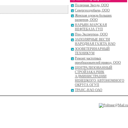
Полярная Звезда, ООО
Севергеолдобыча, ООО
Женская одежда больших
размеров, ООО
НАРЬЯН-МАРСКАЯ
НЕФТЕБАЗА ГУП
Про-Экспертиза, ООО
ЗАПОЛЯРНЫЕ ВЕСТИ
НАРОДНАЯ ГАЗЕТА НАО
ЗООВЕТЕРИНАРНЫЙ
ТЕХНИКУМ
Ремонт частотных
преобразователей привод, ООО
ЦЕНТРАЛИЗОВАННЫЙ
СТРОЙЗАКАЗЧИК
АДМИНИСТРАЦИИ
НЕНЕЦКОГО АВТОНОМНОГО
ОКРУГА ОГУП
ТРАНС-НАО ОАО