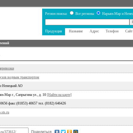
Регион поиска:
Все регионы
Нарьян-Мар и Нене
Продукция
Название
Адрес
Телефон
Сайт
лений
О
перевозки
рузов водным транспортом
и Ненецкий АО
н-Мар г., Сапрыгина ул., д. 10
[Найти на карте]
40656 факс (81853) 40657 тел. (8182) 646426
.sts.ru
Поделиться