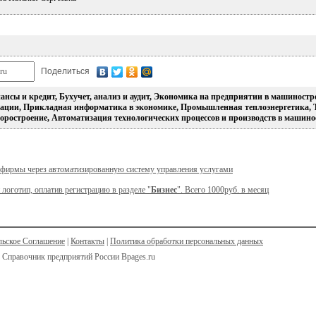
Поделиться
нсы и кредит, Бухучет, анализ и аудит, Экономика на предприятии в машиностр
ации, Прикладная информатика в экономике, Промышленная теплоэнергетика, 
оростроение, Автоматизация технологических процессов и производств в машин
 фирмы через автоматизированную систему управления услугами
 логотип, оплатив регистрацию в разделе "
Бизнес
". Всего 1000руб. в месяц
льское Соглашение
|
Контакты
|
Политика обработки персональных данных
 Справочник предприятий России Bpages.ru