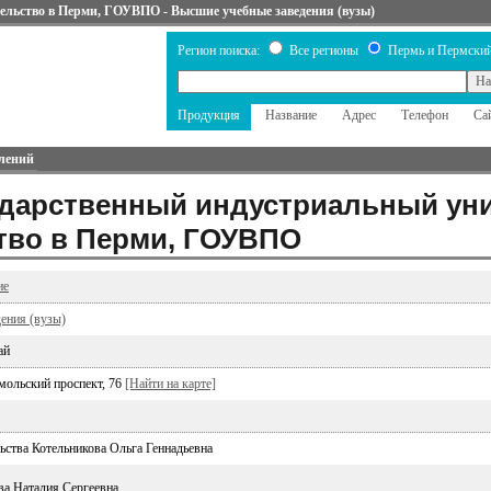
ельство в Перми, ГОУВПО - Высшие учебные заведения (вузы)
Регион поиска:
Все регионы
Пермь и Пермский
Продукция
Название
Адрес
Телефон
Са
лений
ударственный индустриальный уни
тво в Перми, ГОУВПО
ие
ения (вузы)
ай
мольский проспект, 76
[Найти на карте]
ьства Котельникова Ольга Геннадьевна
ва Наталия Сергеевна