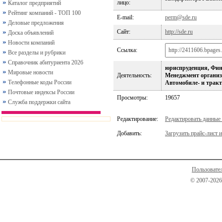
лицо:
Каталог предприятий
Рейтинг компаний - ТОП 100
E-mail:
perm@sde.ru
Деловые предложения
Сайт:
http://sde.ru
Доска объявлений
Новости компаний
Ссылка:
Все разделы и рубрики
Справочник абитуриента 2026
юриспруденция, Фина
Мировые новости
Деятельность:
Менеджмент организ
Телефонные коды России
Автомобиле- и тракт
Почтовые индексы России
Просмотры:
19657
Служба поддержки сайта
Редактирование:
Редактировать данные
Добавить:
Загрузить прайс-лист и
Пользовате
© 2007-2026