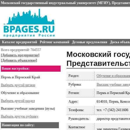
Московский государственный индустриальный университет (МГИУ), Представит
Каталог предприятий
Рейтинг компаний
Деловые предложения
Доска объяв
Всего предприятий: 704557
Московский гос
[Добавить предприятие]
[Добавить объявление]
Представительс
Ваши настройки:
Раздел:
Обучение и образован
Пермь и Пермский Край
Рубрика:
Высшие учебные завед
Выбрать другой регион
Обучение и образование
Регион:
Пермь и Пермский Кр
Выбрать другой раздел
Адрес:
614010, Пермь, Комсо
Высшие учебные заведения (вузы)
Телефоны:
тел. +7 (342) 2411606
Выбрать другую рубрику
Руководитель:
директор представител
Навигация по сайту:
Контактное
зам.директора Галимо