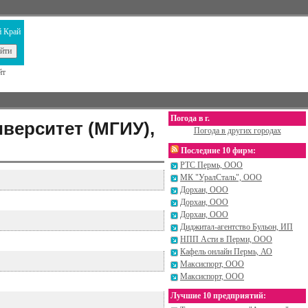
 Край
йт
Погода в г.
верситет (МГИУ),
Погода в других городах
Последние 10 фирм:
РТС Пермь, ООО
МК "УралСталь", ООО
Дорхан, ООО
Дорхан, ООО
Дорхан, ООО
Диджитал-агентство Бульон, ИП
НПП Асти в Перми, ООО
Кафель онлайн Пермь, АО
Максиспорт, ООО
Максиспорт, ООО
Лучшие 10 предприятий: