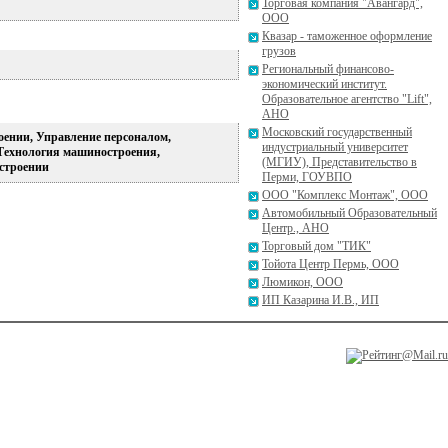
Торговая компания "Авангард",
ООО
Квазар - таможенное оформление
грузов
Региональный финансово-
экономический институт.
Образовательное агентство "Lift",
АНО
Московский государственный
оении, Управление персоналом,
индустриальный университет
Технология машиностроения,
(МГИУ), Представительство в
остроении
Перми, ГОУВПО
ООО "Комплекс Монтаж", ООО
Автомобильный Образовательный
Центр., АНО
Торговый дом "ТИК"
Тойота Центр Пермь, ООО
Люмикон, ООО
ИП Казарина И.В., ИП