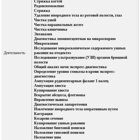
Стрижка когтей
Родовспоможение
Стрижка
Удаление инородного тела из ротовой полости, глаз
Чистка ушей
Чистка параанальных желез
Чистка кишечника
Эвтаназия
Диагностика люминесцентная на микроспорию
Микроскопия
Исследование микроскопическое содержимого ушных
Деятельность:
раковин на отодектоз
Исследование ультразвуковое (УЗИ) органов брюшной
полости
Общий анализ мочи экспресс-диагностика
Определение уровня глюкозы в крови экспресс-
диагностика
Ампутация рудиментарных фаланг 1 палец
Ампутация хвоста
Купирование хвоста
Вскрытие абсцесса, флегмоны
Вправление вывиха
Диагностическая лапаротомия
Извлечение инородного тела оперативным путем
Кастрация
Кесарево сечение
Купирование ушных раковин
Наложение бинтовой повязки
Наложение гипсовой повязки
Наложение шва