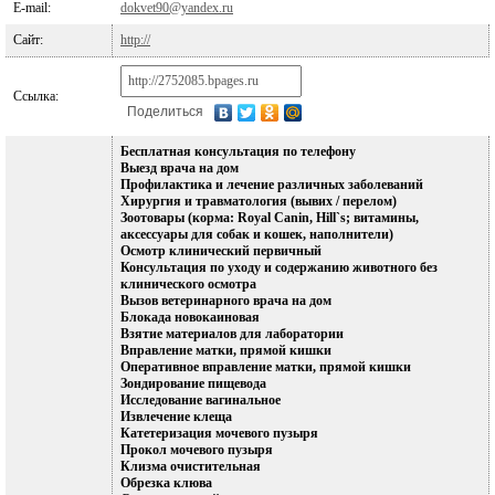
E-mail:
dokvet90@yandex.ru
Сайт:
http://
Ссылка:
Поделиться
Бесплатная консультация по телефону
Выезд врача на дом
Профилактика и лечение различных заболеваний
Хирургия и травматология (вывих / перелом)
Зоотовары (корма: Royal Canin, Hill`s; витамины,
аксессуары для собак и кошек, наполнители)
Осмотр клинический первичный
Консультация по уходу и содержанию животного без
клинического осмотра
Вызов ветеринарного врача на дом
Блокада новокаиновая
Взятие материалов для лаборатории
Вправление матки, прямой кишки
Оперативное вправление матки, прямой кишки
Зондирование пищевода
Исследование вагинальное
Извлечение клеща
Катетеризация мочевого пузыря
Прокол мочевого пузыря
Клизма очистительная
Обрезка клюва