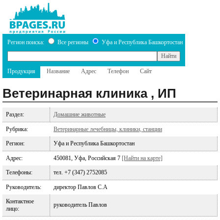
Регион поиска:
Все регионы
Уфа и Республика Башкортостан
Продукция
Название
Адрес
Телефон
Сайт
Ветеринарная клиника , ИП
Раздел:
Домашние животные
Рубрика:
Ветеринарные лечебницы, клиники, станции
Регион:
Уфа и Республика Башкортостан
Адрес:
450081, Уфа, Российская 7
[Найти на карте]
Телефоны:
тел. +7 (347) 2752085
Руководитель:
директор Павлов С.А
Контактное
руководитель Павлов
лицо: