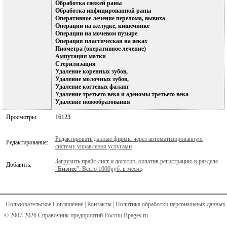
Обработка свежей раны
Обработка инфицированной раны
Оперативное лечение перелома, вывиха
Операции на желудке, кишечнике
Операции на мочевом пузыре
Операция пластическая на веках
Пиометра (оперативное лечение)
Ампутация матки
Стерилизация
Удаление коренных зубов,
Удаление молочных зубов,
Удаление когтевых фаланг
Удаление третьего века и аденомы третьего века
Удаление новообразования
Просмотры:
16123
Редактировать данные фирмы через автоматизированную
Редактирование:
систему управления услугами
Загрузить прайс-лист и логотип, оплатив регистрацию в разделе
Добавить:
"
Бизнес
". Всего 1000руб. в месяц
Пользовательское Соглашение
|
Контакты
|
Политика обработки персональных данных
© 2007-2026 Справочник предприятий России Bpages.ru