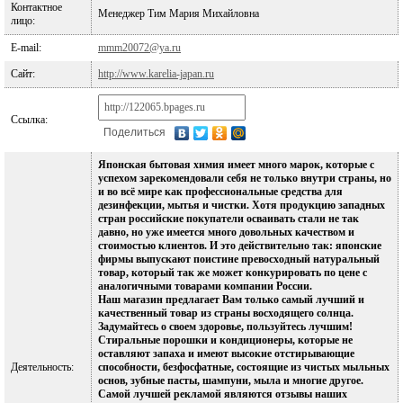
Контактное
Менеджер Тим Мария Михайловна
лицо:
E-mail:
mmm20072@ya.ru
Сайт:
http://www.karelia-japan.ru
Ссылка:
Поделиться
Японская бытовая химия имеет много марок, которые с
успехом зарекомендовали себя не только внутри страны, но
и во всё мире как профессиональные средства для
дезинфекции, мытья и чистки. Хотя продукцию западных
стран российские покупатели осваивать стали не так
давно, но уже имеется много довольных качеством и
стоимостью клиентов. И это действительно так: японские
фирмы выпускают поистине превосходный натуральный
товар, который так же может конкурировать по цене с
аналогичными товарами компании России.
Наш магазин предлагает Вам только самый лучший и
качественный товар из страны восходящего солнца.
Задумайтесь о своем здоровье, пользуйтесь лучшим!
Стиральные порошки и кондиционеры, которые не
оставляют запаха и имеют высокие отстирывающие
Деятельность:
способности, безфосфатные, состоящие из чистых мыльных
основ, зубные пасты, шампуни, мыла и многие другое.
Самой лучшей рекламой являются отзывы наших