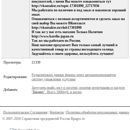
покупателей, с ними Вы можете ознакомиться тут
http://vkontakte.ru/topic-17301890_22717036
Мы работаем по наличию и под заказ и накопили хороший
опыт.
Ознакомиться с полным ассортиментом и сделать заказ на
свой выбор Вы можете ВКонтакте
http://vkontakte.ru/club17301890
И так же у нас есть магазин Только Наличия
http://www.karelia-japan.ru
Так же мы работаем по России.
Наш магазин предлагает Вам только самый лучший и
качественный товар из страны восходящего солнца.
Задумайтесь о своем здоровье, пользуйтесь лучшим!
Просмотры:
21339
Редактировать данные фирмы через автоматизированную
Редактирование:
систему управления услугами
Загрузить прайс-лист и логотип, оплатив регистрацию в разделе
Добавить:
"
Бизнес
". Всего 1000руб. в месяц
Пользовательское Соглашение
|
Контакты
|
Политика обработки персональных данных
© 2007-2026 Справочник предприятий России Bpages.ru