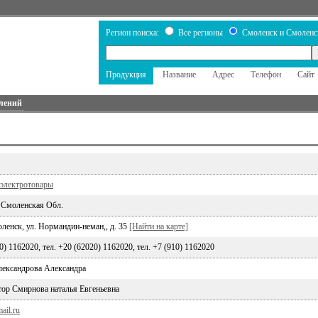
Регион поиска:
Все регионы
Смоленск и Смоленс
Продукция
Название
Адрес
Телефон
Сайт
лений
 электротовары
 Смоленская Обл.
ленск, ул. Нормандии-неман,, д. 35
[Найти на карте]
10) 1162020, тел. +20 (62020) 1162020, тел. +7 (910) 1162020
лександрова Александра
тор Смирнова наталья Евгеньевна
ail.ru