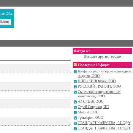
кая Обл.
Погода в г.
Погода в других городах
Последние 10 фирм:
Конфетки.рус - сладкие новогодние
подарки, ООО
НПП «КИПОФФ», ООО
РУССКИЙ ТРАНЗИТ, ООО
Сычевский завод сварочных
материалов, ООО
Ай Си Веб, ООО
Строй Синдикат, ИП
Motor-tut, ИП
Тракторок, ООО
CТАНДАРТ КАЧЕСТВА, АНОДО
CТАНДАРТ КАЧЕСТВА, АНОДО