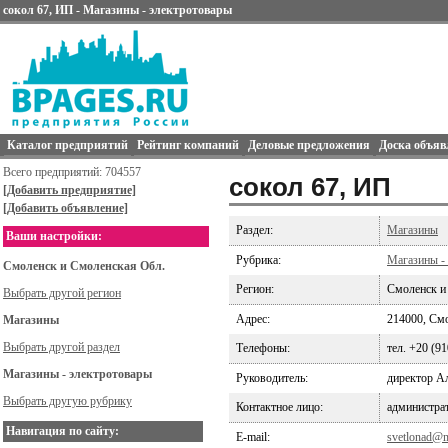
сокол 67, ИП - Магазины - электротовары
Каталог предприятий
Рейтинг компаний
Деловые предложения
Доска объяв
Всего предприятий: 704557
сокол 67, ИП
[Добавить предприятие]
[Добавить объявление]
Раздел:
Магазины
Ваши настройки:
Рубрика:
Магазины -
Смоленск и Смоленская Обл.
Регион:
Смоленск и
Выбрать другой регион
Адрес:
214000, Смо
Магазины
Выбрать другой раздел
Телефоны:
тел. +20 (9
Магазины - электротовары
Руководитель:
директор А
Выбрать другую рубрику
Контактное лицо:
администра
Навигация по сайту:
E-mail:
svetlonad@m