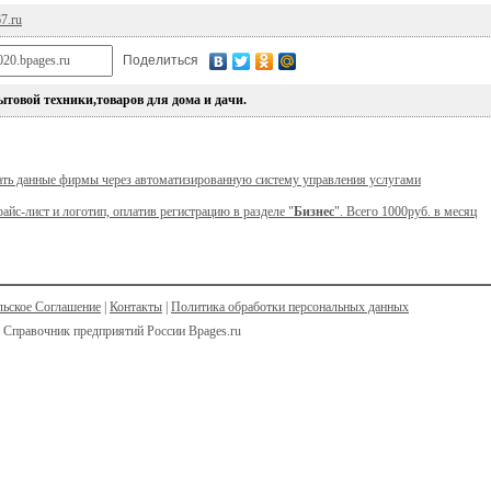
67.ru
Поделиться
товой техники,товаров для дома и дачи.
ать данные фирмы через автоматизированную систему управления услугами
райс-лист и логотип, оплатив регистрацию в разделе "
Бизнес
". Всего 1000руб. в месяц
льское Соглашение
|
Контакты
|
Политика обработки персональных данных
 Справочник предприятий России Bpages.ru