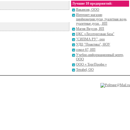
Лучшие 10 предприятий:
Вакансия, ООО
Интернет магазин
парфюмерии:духи, туалетная вода,
туалетные духи. , ИП
Магия Вкусов, ИП
ЦКС «Лесоторговая база"
"СИПМА РУ", ооо
УДЦ "Практика", НОУ
сокол 67, ИП
Учебно-информационный центр,
ООО
ООО « ТоргПрофи »
Tetrabel, ОО