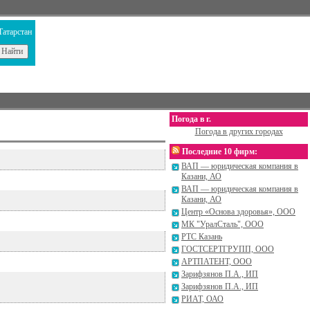
Татарстан
Погода в г.
Погода в других городах
Последние 10 фирм:
ВАП — юридическая компания в
Казани, АО
ВАП — юридическая компания в
Казани, АО
Центр «Основа здоровья», ООО
МК "УралСталь", ООО
РТС Казань
ГОСТСЕРТГРУПП, ООО
АРТПАТЕНТ, ООО
Зарифзянов П.А., ИП
Зарифзянов П.А., ИП
РИАТ, ОАО