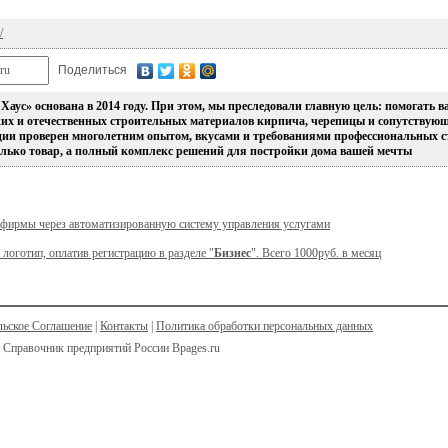
/
Поделиться
аус» основана в 2014 году. При этом, мы преследовали главную цель: помогать в
ких и отечественных строительных материалов кирпича, черепицы и сопутствую
ии проверен многолетним опытом, вкусами и требованиями профессиональных ст
олько товар, а полный комплекс решений для постройки дома вашей мечты
 фирмы через автоматизированную систему управления услугами
 логотип, оплатив регистрацию в разделе "
Бизнес
". Всего 1000руб. в месяц
льское Соглашение
|
Контакты
|
Политика обработки персональных данных
 Справочник предприятий России Bpages.ru