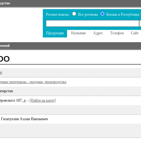
одство
Регион поиска:
Все регионы
Казань и Республика 
Продукция
Название
Адрес
Телефон
Сайт
лений
ООО
нт
очные материалы - продажа, производство
атарстан
тровского 107, д. -
[Найти на карте]
 Гизатуллин Аллан Наильевич