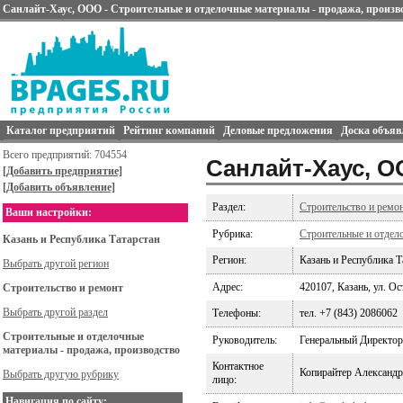
Санлайт-Хаус, ООО - Строительные и отделочные материалы - продажа, произв
Каталог предприятий
Рейтинг компаний
Деловые предложения
Доска объяв
Всего предприятий: 704554
Санлайт-Хаус, 
[Добавить предприятие]
[Добавить объявление]
Раздел:
Строительство и ремо
Ваши настройки:
Рубрика:
Строительные и отдел
Казань и Республика Татарстан
Регион:
Казань и Республика Т
Выбрать другой регион
Адрес:
420107, Казань, ул. Ос
Строительство и ремонт
Выбрать другой раздел
Телефоны:
тел. +7 (843) 2086062
Строительные и отделочные
Руководитель:
Генеральный Директор
материалы - продажа, производство
Контактное
Копирайтер Александр
Выбрать другую рубрику
лицо:
Навигация по сайту: