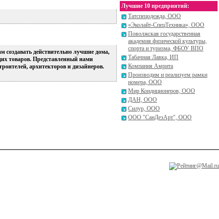
Лучшие 10 предприятий:
Татспецодежда, ООО
«Эколайт-СпецТехника», ООО
Поволжская государственная
академия физической культуры,
спорта и туризма, ФБОУ ВПО
ам создавать действительно лучшие дома,
Табачная Лавка, ИП
щих товаров. Представленный нами
Компания Амрита
роителей, архитекторов и дизайнеров.
Производим и реализуем рамки
номера, ООО
Мир Кондиционеров, ООО
ДАН, ООО
Силур, ООО
ООО "СанДезАрт", ООО