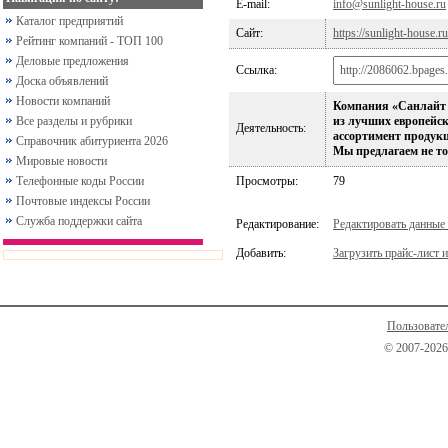
E-mail:
info@sunlight-house.ru
Каталог предприятий
Сайт:
https://sunlight-house.ru
Рейтинг компаний - ТОП 100
Деловые предложения
Ссылка:
Доска объявлений
Новости компаний
Компания «Санлайт Х
Все разделы и рубрики
из лучших европейс
Деятельность:
ассортимент продукц
Справочник абитуриента 2026
Мы предлагаем не т
Мировые новости
Телефонные коды России
Просмотры:
79
Почтовые индексы России
Служба поддержки сайта
Редактирование:
Редактировать данные
Добавить:
Загрузить прайс-лист и
Пользовате
© 2007-2026