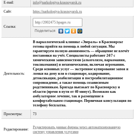
E-mail:
info@narkologiya-krasnoyarsk.ru
Сайт:
https://narkologiya-krasnoyarsk.ru
Ссылка:
Поделиться
В наркологической клинике «Эвераль» в Красноярске
готовы прийти на помощь в любой ситуации. Мы
гарантируем полную анонимность — обращение не влечёт
постановки на учёт. Специалисты работают 24/7 с
химическими зависимостями (алкоголизм, наркомания,
токсикомания) и нехимическими, включая игроманию.
Среди основных услуг — экстренное купирование запоя и
Деятельность:
ломки на дому или в стационаре, кодирование,
детоксикация, реабилитация и постреабилитационное
сопровождение, а также помощь созависимым
родственникам. Бригада выезжает по Красноярску и
области (время в пути от 40 минут). Возможно как
амбулаторное лечение, так и размещение в
комфортабельном стационаре. Первичная консультация по
телефону бесплатна.
Просмотры:
73
Редактировать данные фирмы через автоматизированную
Редактирование:
систему управления услугами