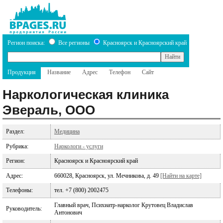
Регион поиска:
Все регионы
Красноярск и Красноярский край
Продукция
Название
Адрес
Телефон
Сайт
Наркологическая клиника
Эвераль, ООО
Раздел:
Медицина
Рубрика:
Наркологи - услуги
Регион:
Красноярск и Красноярский край
Адрес:
660028, Красноярск, ул. Мечникова, д. 49
[Найти на карте]
Телефоны:
тел. +7 (800) 2002475
Главный врач, Психиатр-нарколог Крутовец Владислав
Руководитель:
Антонович