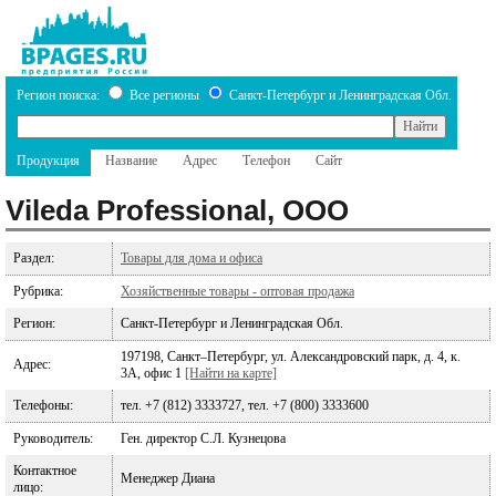
Регион поиска:
Все регионы
Санкт-Петербург и Ленинградская Обл.
Продукция
Название
Адрес
Телефон
Сайт
Vileda Professional, ООО
Раздел:
Товары для дома и офиса
Рубрика:
Хозяйственные товары - оптовая продажа
Регион:
Санкт-Петербург и Ленинградская Обл.
197198, Санкт–Петербург, ул. Александровский парк, д. 4, к.
Адрес:
3А, офис 1
[Найти на карте]
Телефоны:
тел. +7 (812) 3333727, тел. +7 (800) 3333600
Руководитель:
Ген. директор С.Л. Кузнецова
Контактное
Менеджер Диана
лицо: