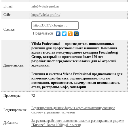
E-mail:
info@vileda-prof.ru
Сайт:
https://vileda-prof.ru/
Ссылка:
Поделиться
Vileda Professional — производитель инновационных
решений для профессионального клининга. Компания
входит в состав международного концерна Freudenberg
Group, который на протяжении более 170 лет
разрабатывает передовые технологии для 40 отраслей
Деятельность:
экономики.
Решения и системы Vileda Professional предназначены для
ключевых сфер бизнеса: здравоохранение, чистые
помещения, производство, коммерческая недвижимость,
отели, рестораны, кафе, санатории
Просмотры:
72
Редактировать данные фирмы через автоматизированную
Редактирование:
систему управления услугами
Загрузить прайс-лист и логотип, оплатив регистрацию в разделе
Добавить:
"
Бизнес
". Всего 1000руб. в месяц