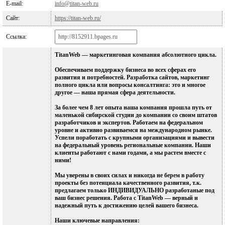
E-mail:
info@titan-web.ru
Сайт:
https://titan-web.ru/
Ссылка:
TitanWeb — маркетинговая компания абсолютного цикла.
Обеспечиваем поддержку бизнеса во всех сферах его
развития и потребностей. Разработка сайтов, маркетинг
полного цикла или вопросы консалтинга: это и многое
другое — наша прямая сфера деятельности.
За более чем 8 лет опыта наша компания прошла путь от
маленькой сибирской студии до компании со своим штатов
разработчиков и экспертов. Работаем на федеральном
уровне и активно развиваемся на международном рынке.
Успели поработать с крупными организациями и вывести
на федеральный уровень региональные компании. Наши
клиенты работают с нами годами, а мы растем вместе с
ними!
Мы уверены в своих силах и никогда не берем в работу
проекты без потенциала качественного развития, т.к.
предлагаем только ИНДИВИДУАЛЬНО разработаные под
ваш бизнес решения. Работа с TitanWeb — верный и
надежный путь к достижению целей вашего бизнеса.
Наши ключевые направления: