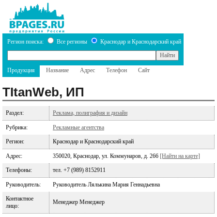
Регион поиска:
Все регионы
Краснодар и Краснодарский край
Продукция
Название
Адрес
Телефон
Сайт
TItanWeb, ИП
Раздел:
Реклама, полиграфия и дизайн
Рубрика:
Рекламные агентства
Регион:
Краснодар и Краснодарский край
Адрес:
350020, Краснодар, ул. Коммунаров, д. 266
[Найти на карте]
Телефоны:
тел. +7 (989) 8152911
Руководитель:
Руководитель Лялькина Мария Геннадьевна
Контактное
Менеджер Менеджер
лицо: