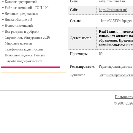
E-mail:
sale@realtransit.ru
Каталог предприятий
Рейтинг компаний - ТОП 100
Сайт:
https://realtransit.ru/
Деловые предложения
Доска объявлений
Ссылка:
Новости компаний
Все разделы и рубрики
Real Transit — логи
ключ»: от оплаты пос
Справочник абитуриента 2026
Деятельность:
обращения. Предлагае
Мировые новости
онлайн-заказом и ко
Телефонные коды России
Просмотры:
66
Почтовые индексы России
Служба поддержки сайта
Редактирование:
Редактировать данные
Добавить:
Загрузить прайс-лист и
Пользовате
© 2007-2026