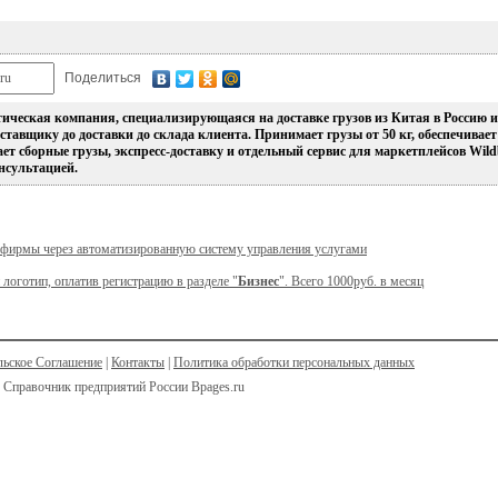
Поделиться
стическая компания, специализирующаяся на доставке грузов из Китая в Россию и
тавщику до доставки до склада клиента. Принимает грузы от 50 кг, обеспечивает 
т сборные грузы, экспресс-доставку и отдельный сервис для маркетплейсов Wildbe
нсультацией.
 фирмы через автоматизированную систему управления услугами
 логотип, оплатив регистрацию в разделе "
Бизнес
". Всего 1000руб. в месяц
льское Соглашение
|
Контакты
|
Политика обработки персональных данных
 Справочник предприятий России Bpages.ru