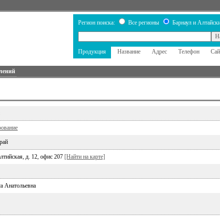
Регион поиска:
Все регионы
Барнаул и Алтайски
Продукция
Название
Адрес
Телефон
Сай
лений
рование
рай
алтийская, д. 12, офис 207
[Найти на карте]
а Анатольевна