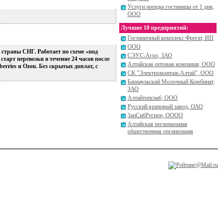
Услуги аренды гостиницы от 1 дня,
ООО
Лучшие 10 предприятий:
Гостиничный комплекс Фрегат, ИП
ООО
 страны СНГ. Работает по схеме «под
СЭУС-Агро, ЗАО
старт перевозки в течение 24 часов после
Алтайская оптовая компания, ООО
rries и Ozon. Без скрытых доплат, с
СК "Электромонтаж-Алтай", ООО
Барнаульский Молочный Комбинат,
ЗАО
Алтайтопснаб, ООО
Русский крановый завод, ОАО
ЗапСибРегион, ОООО
Алтайская региональная
общественная организация