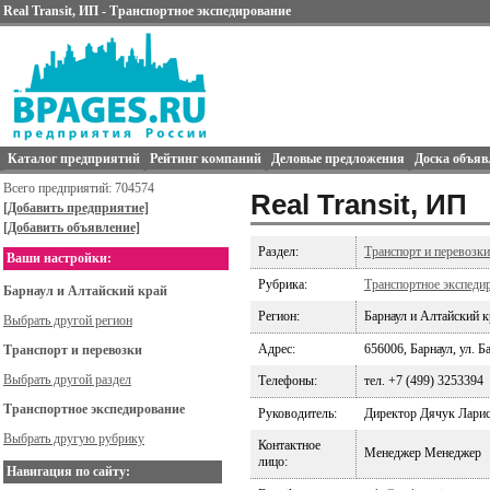
Real Transit, ИП - Транспортное экспедирование
Каталог предприятий
Рейтинг компаний
Деловые предложения
Доска объяв
Всего предприятий: 704574
Real Transit, ИП
[Добавить предприятие]
[Добавить объявление]
Раздел:
Транспорт и перевозки
Ваши настройки:
Рубрика:
Транспортное экспеди
Барнаул и Алтайский край
Регион:
Барнаул и Алтайский к
Выбрать другой регион
Адрес:
656006, Барнаул, ул. Б
Транспорт и перевозки
Выбрать другой раздел
Телефоны:
тел. +7 (499) 3253394
Транспортное экспедирование
Руководитель:
Директор Дячук Ларис
Выбрать другую рубрику
Контактное
Менеджер Менеджер
лицо:
Навигация по сайту: