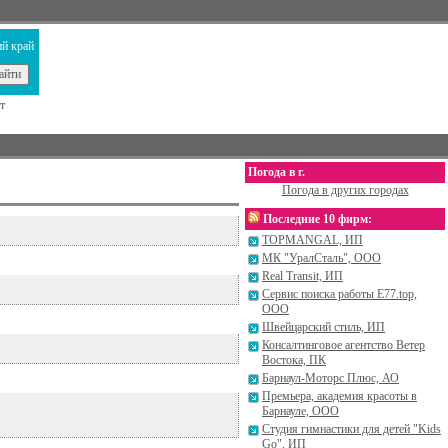
й край
т
Погода в г.
Погода в других городах
Последние 10 фирм:
TOPMANGAL, ИП
МК "УралСталь", ООО
Real Transit, ИП
Сервис поиска работы E77.top,
ООО
Швейцарский стиль, ИП
Консалтинговое агентство Ветер
Востока, ПК
Барнаул-Моторс Плюс, АО
Премьера, академия красоты в
Барнауле, ООО
Студия гимнастики для детей "Kids
Go", ИП