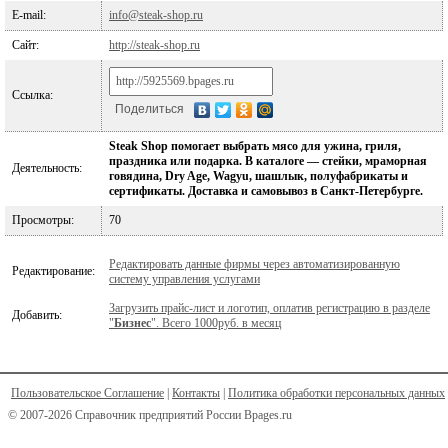
E-mail:
info@steak-shop.ru
Сайт:
http://steak-shop.ru
Ссылка:
Поделиться
Steak Shop помогает выбрать мясо для ужина, гриля,
праздника или подарка. В каталоге — стейки, мраморная
Деятельность:
говядина, Dry Age, Wagyu, шашлык, полуфабрикаты и
сертификаты. Доставка и самовывоз в Санкт‑Петербурге.
Просмотры:
70
Редактировать данные фирмы через автоматизированную
Редактирование:
систему управления услугами
Загрузить прайс-лист и логотип, оплатив регистрацию в разделе
Добавить:
"
Бизнес
". Всего 1000руб. в месяц
Пользовательское Соглашение
|
Контакты
|
Политика обработки персональных данных
© 2007-2026 Справочник предприятий России Bpages.ru