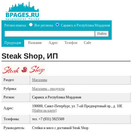
Регион поиска:
Все регионы
Саранск и Республика Мордовия
Продукция
Название
Адрес
Телефон
Сайт
Steak Shop, ИП
Раздел:
Магазины
Рубрика:
Магазины - продукты
Регион:
Саранск и Республика Мордовия
190000, Санкт-Петербург, ул. 7-ой Предпортовый пр., д. 10Е
Адрес:
[Найти на карте]
Телефоны:
тел. +7 (931) 5925569
Руководитель:
Стейки и мясо с доставкой Steak Shop