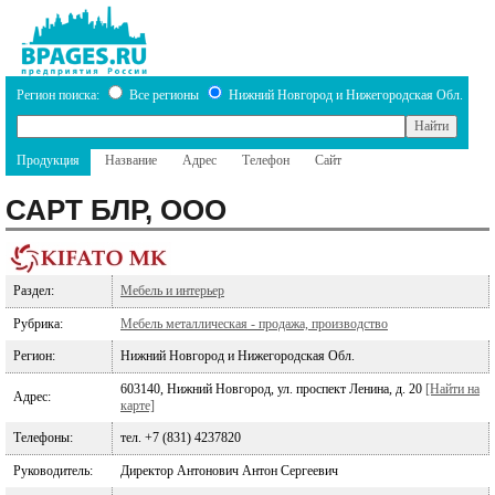
Регион поиска:
Все регионы
Нижний Новгород и Нижегородская Обл.
Продукция
Название
Адрес
Телефон
Сайт
САРТ БЛР, ООО
Раздел:
Мебель и интерьер
Рубрика:
Мебель металлическая - продажа, производство
Регион:
Нижний Новгород и Нижегородская Обл.
603140, Нижний Новгород, ул. проспект Ленина, д. 20
[Найти на
Адрес:
карте]
Телефоны:
тел. +7 (831) 4237820
Руководитель:
Директор Антонович Антон Сергеевич