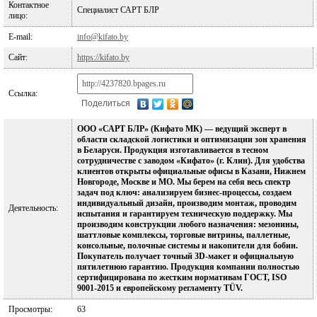
Контактное
Специалист САРТ БЛР
лицо:
E-mail:
info@kifato.by
Сайт:
https://kifato.by
Ссылка:
Поделиться
ООО «САРТ БЛР» (Кифато МК) — ведущий эксперт в
области складской логистики и оптимизации зон хранения
в Беларуси. Продукция изготавливается в тесном
сотрудничестве с заводом «Кифато» (г. Клин). Для удобства
клиентов открыты официальные офисы в Казани, Нижнем
Новгороде, Москве и МО. Мы берем на себя весь спектр
задач под ключ: анализируем бизнес-процессы, создаем
индивидуальный дизайн, производим монтаж, проводим
Деятельность:
испытания и гарантируем техническую поддержку. Мы
производим конструкции любого назначения: мезонины,
шаттловые комплексы, торговые витрины, паллетные,
консольные, полочные системы и накопители для бобин.
Покупатель получает точный 3D-макет и официальную
пятилетнюю гарантию. Продукция компании полностью
сертифицирована по жестким нормативам ГОСТ, ISO
9001-2015 и европейскому регламенту TÜV.
Просмотры:
63