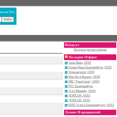
овская Обл.
Погода в г.
Погода в других городах
Последние 10 фирм:
Аква Вива, ООО
Галант-Виза Екатеринбург, ООО
Термоагрегат, ООО
Мне Бы в Космос, ООО
МК "УралСталь", ООО
РТС Екатеринбург
«Сто Машин», ООО
ДОРХАН, ООО
ДОРХАН, ООО
НПП Асти в Екатеринбурге, ООО
Лучшие 10 предприятий: