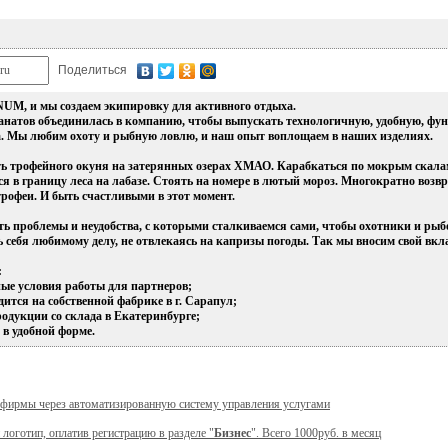
Поделиться
M, и мы создаем экипировку для активного отдыха.
фанатов объединилась в компанию, чтобы выпускать технологичную, удобную, фу
а. Мы любим охоту и рыбную ловлю, и наш опыт воплощаем в наших изделиях.
ть трофейного окуня на затерянных озерах ХМАО. Карабкаться по мокрым скалам
я в границу леса на лабазе. Стоять на номере в лютый мороз. Многократно возв
трофеи. И быть счастливыми в этот момент.
ь проблемы и неудобства, с которыми сталкиваемся сами, чтобы охотники и ры
 себя любимому делу, не отвлекаясь на капризы погоды. Так мы вносим свой вкла
:
ые условия работы для партнеров;
ится на собственной фабрике в г. Сарапул;
родукции со склада в Екатеринбурге;
 в удобной форме.
 фирмы через автоматизированную систему управления услугами
 логотип, оплатив регистрацию в разделе "
Бизнес
". Всего 1000руб. в месяц