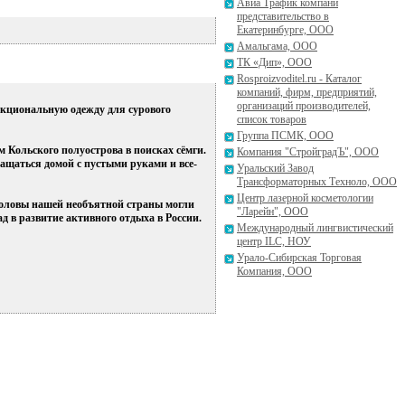
Авиа Трафик компани
представительство в
Екатеринбурге, ООО
Амальгама, ООО
ТК «Дип», ООО
Rosproizvoditel.ru - Каталог
компаний, фирм, предприятий,
организаций производителей,
нкциональную одежду для сурового
список товаров
Группа ПСМК, ООО
 Кольского полуострова в поисках сёмги.
Компания "СтройградЪ", ООО
ращаться домой с пустыми руками и все-
Уральский Завод
Трансформаторных Техноло, ООО
Центр лазерной косметологии
боловы нашей необъятной страны могли
"Ларейн", ООО
д в развитие активного отдыха в России.
Международный лингвистичеcкий
центр ILC, НОУ
Урало-Сибирская Торговая
Компания, ООО