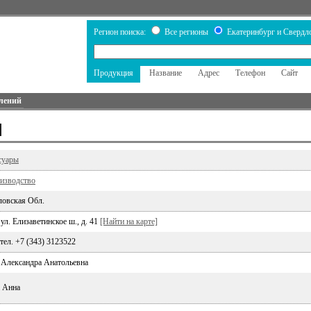
Регион поиска:
Все регионы
Екатеринбург и Свердл
Продукция
Название
Адрес
Телефон
Сайт
лений
П
суары
оизводство
ловская Обл.
ул. Елизаветинское ш., д. 41
[Найти на карте]
 тел. +7 (343) 3123522
 Александра Анатольевна
а Анна