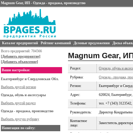
Magnum Gear, ИП - Одежда - продажа, производство
Каталог предприятий
Рейтинг компаний
Деловые предложения
Доска объяв
Всего предприятий: 704566
Magnum Gear, И
[Добавить предприятие]
[Добавить объявление]
Раздел:
Одежда, обувь и аксес
Ваши настройки:
Рубрика:
Одежда - продажа, пр
Екатеринбург и Свердловская Обл.
Регион:
Екатеринбург и Сверд
Выбрать другой регион
Адрес:
620024, Екатеринбург, 
Одежда, обувь и аксессуары
Выбрать другой раздел
Телефоны:
тел. +7 (343) 3123542,
Одежда - продажа, производство
Руководитель:
Директор Кондратьева
Выбрать другую рубрику
Контактное
Заместитель директор
лицо:
Навигация по сайту: