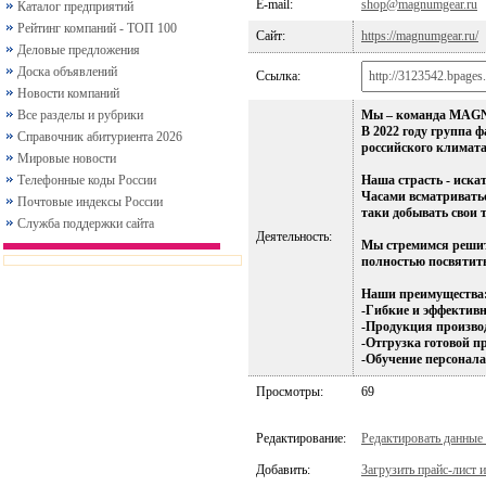
E-mail:
shop@magnumgear.ru
Каталог предприятий
Рейтинг компаний - ТОП 100
Сайт:
https://magnumgear.ru/
Деловые предложения
Доска объявлений
Ссылка:
Новости компаний
Все разделы и рубрики
Мы – команда MAGNU
В 2022 году группа 
Справочник абитуриента 2026
российского климат
Мировые новости
Телефонные коды России
Наша страсть - иска
Часами всматриватьс
Почтовые индексы России
таки добывать свои 
Служба поддержки сайта
Деятельность:
Мы стремимся решит
полностью посвятить
Наши преимущества
-Гибкие и эффективн
-Продукция производ
-Отгрузка готовой п
-Обучение персонала
Просмотры:
69
Редактирование:
Редактировать данные
Добавить:
Загрузить прайс-лист и