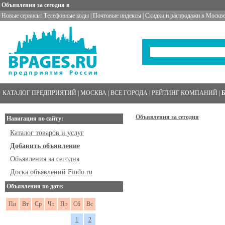
Объявления за сегодня в
Новые сервисы:
Телефонные коды
|
Почтовые индексы
|
Скидки и распродажи в Москве
КАТАЛОГ ПРЕДПРИЯТИЙ
|
МОСКВА
|
ВСЕ ГОРОДА
|
РЕЙТИНГ КОМПАНИЙ
|
Объявления за сегодня
Навигация по сайту:
Каталог товаров и услуг
Добавить объявление
Объявления за сегодня
Доска объявлений Findo.ru
Объявления по дате:
Пн
Вт
Ср
Чт
Пт
Сб
Вс
1
2