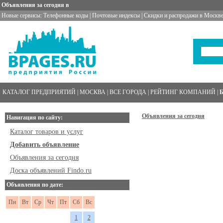
Объявления за сегодня в
Новые сервисы:
Телефонные коды
|
Почтовые индексы
|
Скидки и распродажи в Москве
КАТАЛОГ ПРЕДПРИЯТИЙ
|
МОСКВА
|
ВСЕ ГОРОДА
|
РЕЙТИНГ КОМПАНИЙ
|
Объявления за сегодня
Навигация по сайту:
Каталог товаров и услуг
Добавить объявление
Объявления за сегодня
Доска объявлений Findo.ru
Объявления по дате:
Пн
Вт
Ср
Чт
Пт
Сб
Вс
1
2