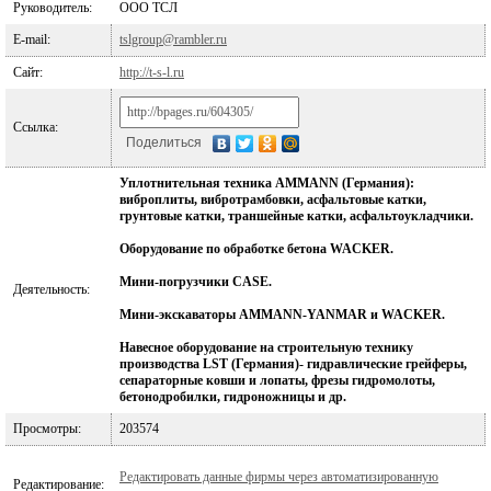
Руководитель:
ООО ТСЛ
E-mail:
tslgroup@rambler.ru
Сайт:
http://t-s-l.ru
Ссылка:
Поделиться
Уплотнительная техника AMMANN (Германия):
виброплиты, вибротрамбовки, асфальтовые катки,
грунтовые катки, траншейные катки, асфальтоукладчики.
Оборудование по обработке бетона WACKER.
Мини-погрузчики CASE.
Деятельность:
Мини-экскаваторы AMMANN-YANMAR и WACKER.
Навесное оборудование на строительную технику
производства LST (Германия)- гидравлические грейферы,
сепараторные ковши и лопаты, фрезы гидромолоты,
бетонодробилки, гидроножницы и др.
Просмотры:
203574
Редактировать данные фирмы через автоматизированную
Редактирование: