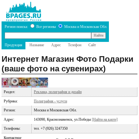
Регион поиска:
Все регионы
Москва и Московская Обл.
Продукция
Название
Адрес
Телефон
Сайт
Интернет Магазин Фото Подарки
(ваше фото на сувенирах)
Раздел:
Реклама, полиграфия и дизайн
Рубрика:
Полиграфия - услуги
Регион:
Москва и Московская Обл.
Адрес:
143090, Краснознаменск, ул.Победы
[Найти на карте]
Телефоны:
тел. +7 (926) 3247350
Контактное