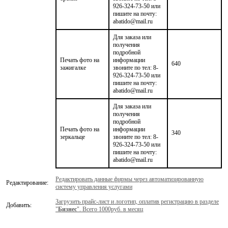
926-324-73-50 или
пишите на почту:
abatido@mail.ru
Для заказа или
получения
подробной
Печать фото на
информации
640
зажигалке
звоните по тел: 8-
926-324-73-50 или
пишите на почту:
abatido@mail.ru
Для заказа или
получения
подробной
Печать фото на
информации
340
зеркальце
звоните по тел: 8-
926-324-73-50 или
пишите на почту:
abatido@mail.ru
Редактировать данные фирмы через автоматизированную
Редактирование:
систему управления услугами
Загрузить прайс-лист и логотип, оплатив регистрацию в разделе
Добавить:
"
Бизнес
". Всего 1000руб. в месяц