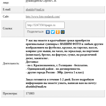
руководитель Сергей С.В.
лицо:
E-mail:
abatido@mail.ru
Сайт:
http://www.foto-podarok.com/
Ссылка:
Поделиться
У нас вы можете в кратчайшие сроки приобрести
оригинальные сувениры с ВАШИМ ФОТО и любым другим
изображением на футболке, кружке, на тарелке, паззле,
коврике для мыши, на часах, на зеркальце, на портмоне
(кошельке), брелке, на фартуке, сумке, на разделочной
доске, зажигалке .
Доставка:
Деятельность:
- по г. Краснознаменск, г. Голицыно - бесплатно.
- Одинцовский район - по договоренности.
- другие города России - 300р. (почта 1 класс)
Заказ готовится в течение 1-2 дней. Более подробную
информацию вы можете узнать, написав нам на почту:
abatido@mail.ru
Просмотры:
171803