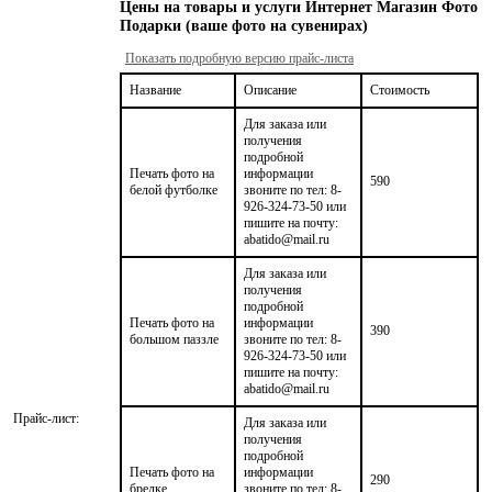
Цены на товары и услуги Интернет Магазин Фото
Подарки (ваше фото на сувенирах)
Показать подробную версию прайс-листа
Название
Описание
Стоимость
Для заказа или
получения
подробной
Печать фото на
информации
590
белой футболке
звоните по тел: 8-
926-324-73-50 или
пишите на почту:
abatido@mail.ru
Для заказа или
получения
подробной
Печать фото на
информации
390
большом паззле
звоните по тел: 8-
926-324-73-50 или
пишите на почту:
abatido@mail.ru
Прайс-лист:
Для заказа или
получения
подробной
Печать фото на
информации
290
брелке
звоните по тел: 8-