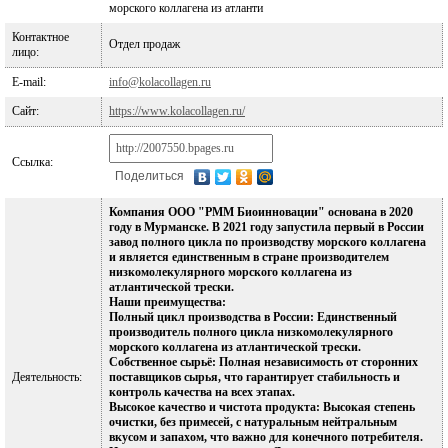
морского коллагена из атланти
Контактное
Отдел продаж
лицо:
E-mail:
info@kolacollagen.ru
Сайт:
https://www.kolacollagen.ru/
Ссылка:
Поделиться
Компания ООО "РММ Биоинновации" основана в 2020
году в Мурманске. В 2021 году запустила первый в России
завод полного цикла по производству морского коллагена
и является единственным в стране производителем
низкомолекулярного морского коллагена из
атлантической трески.
Наши преимущества:
Полный цикл производства в России: Единственный
производитель полного цикла низкомолекулярного
морского коллагена из атлантической трески.
Собственное сырьё: Полная независимость от сторонних
Деятельность:
поставщиков сырья, что гарантирует стабильность и
контроль качества на всех этапах.
Высокое качество и чистота продукта: Высокая степень
очистки, без примесей, с натуральным нейтральным
вкусом и запахом, что важно для конечного потребителя.