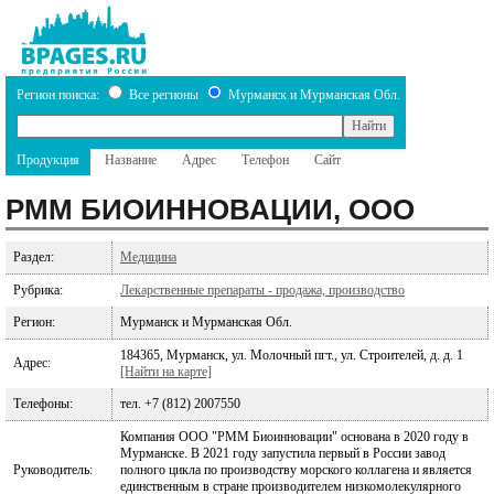
Регион поиска:
Все регионы
Мурманск и Мурманская Обл.
Продукция
Название
Адрес
Телефон
Сайт
РММ БИОИННОВАЦИИ, ООО
Раздел:
Медицина
Рубрика:
Лекарственные препараты - продажа, производство
Регион:
Мурманск и Мурманская Обл.
184365, Мурманск, ул. Молочный пгт., ул. Строителей, д. д. 1
Адрес:
[Найти на карте]
Телефоны:
тел. +7 (812) 2007550
Компания ООО "РММ Биоинновации" основана в 2020 году в
Мурманске. В 2021 году запустила первый в России завод
Руководитель:
полного цикла по производству морского коллагена и является
единственным в стране производителем низкомолекулярного