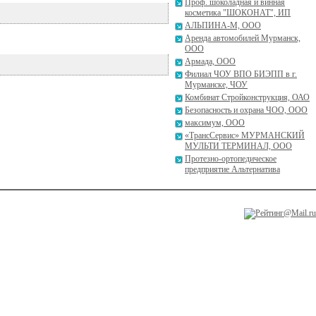
Проф. шоколадная и винная
косметика "ШОКОНАТ", ИП
АЛЬПИНА-М, ООО
Аренда автомобилей Мурманск,
ООО
Армада, ООО
Филиал ЧОУ ВПО БИЭПП в г.
Мурманске, ЧОУ
Комбинат Стройконструкция, ОАО
Безопасность и охрана ЧОО, ООО
максимум, ООО
«ТрансСервис» МУРМАНСКИЙ
МУЛЬТИ ТЕРМИНАЛ, ООО
Протезно-ортопедическое
предприятие Альтернатива