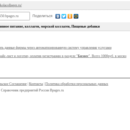
kolacollagen.ru/
Поделиться
ивное питание, коллаген, морской коллаген, Пищевые добавки
ать данные фирмы через автоматизированную систему управления услугами
райс-лист и логотип, оплатив регистрацию в разделе "
Бизнес
". Всего 1000руб. в месяц
льское Соглашение
|
Контакты
|
Политика обработки персональных данных
 Справочник предприятий России Bpages.ru