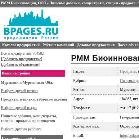
РММ Биоинновации, ООО - Пищевые добавки, концентраты, специи - продажа, 
Каталог предприятий
Рейтинг компаний
Деловые предложения
Доска объяв
Всего предприятий: 704582
РММ Биоиннова
[Добавить предприятие]
[Добавить объявление]
Раздел:
Продукты, н
Ваши настройки:
Рубрика:
Пищевые доб
Мурманск и Мурманская Обл.
Регион:
Мурманск и
Выбрать другой регион
Адрес:
184365, пгт.
Продукты, напитки, табачные изделия
Выбрать другой раздел
Телефоны:
тел. +7 (81
Пищевые добавки, концентраты,
Руководитель:
Генеральны
специи - продажа, производство
Контактное лицо:
Отдел прод
Выбрать другую рубрику
E-mail:
info@kolaco
Навигация по сайту: