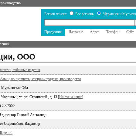
производство
Регион поиска:
Все регионы
Мурманск и Мурманс
Продукция
Название
Адрес
Телефон
Сайт
лений
ции, ООО
апитки, табачные изделия
авки, концентраты, специи - продажа, производство
 Мурманская Обл.
 Молочный, ул. ул. Строителей , д. 13
[Найти на карте]
2) 2007550
й директор Гавилей Александр
аж Старовойтов Владимир
llagen.ru