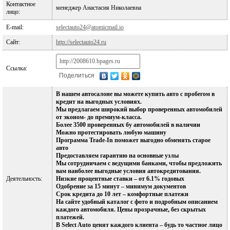
Контактное
менеджер Анастасия Николаевна
лицо:
E-mail:
selectauto24@atomicmail.io
Сайт:
http://selectauto24.ru
Ссылка:
Поделиться
В нашем автосалоне вы можете купить авто с пробегом в
кредит на выгодных условиях.
Мы предлагаем широкий выбор проверенных автомобилей
от эконом- до премиум-класса.
Более 3500 проверенных бу автомобилей в наличии
Можно протестировать любую машину
Программа Trade-In поможет выгодно обменять старое
авто
Предоставляем гарантию на основные узлы
Мы сотрудничаем с ведущими банками, чтобы предложить
вам наиболее выгодные условия автокредитования.
Деятельность:
Низкие процентные ставки – от 6.1% годовых
Одобрение за 15 минут – минимум документов
Срок кредита до 10 лет – комфортные платежи
На сайте удобный каталог с фото и подробным описанием
каждого автомобиля. Цены прозрачные, без скрытых
платежей.
В Select Auto ценят каждого клиента – будь то частное лицо