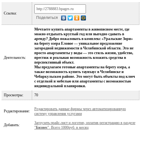
Ссылка:
Поделиться
Мечтаете купить апартаменты в живописном месте, где
можно отдыхать круглый год или выгодно сдавать в
аренду? Добро пожаловать в комплекс «Уральские Зори»
на берегу озера Еловое — уникальное предложение
загородной недвижимости в Челябинской области. Это не
просто апартаменты у воды — это стиль жизни, удобство,
Деятельность:
престиж и реальная возможность вложить средства в
перспективный объект.
Мы предлагаем готовые апартаменты на берегу озера, а
также возможность купить таунхаус в Челябинске и
Чебаркульском районе. Это могут быть объекты под ключ
с отделкой и мебелью или апартаменты с возможностью
индивидуальной планировки.
Просмотры:
70
Редактировать данные фирмы через автоматизированную
Редактирование:
систему управления услугами
Загрузить прайс-лист и логотип, оплатив регистрацию в разделе
Добавить:
"
Бизнес
". Всего 1000руб. в месяц