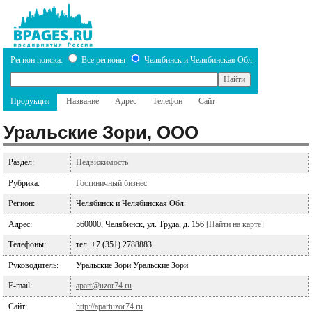
Регион поиска:
Все регионы
Челябинск и Челябинская Обл.
Продукция
Название
Адрес
Телефон
Сайт
Уральские Зори, ООО
Раздел:
Недвижимость
Рубрика:
Гостиничный бизнес
Регион:
Челябинск и Челябинская Обл.
Адрес:
560000, Челябинск, ул. Труда, д. 156
[Найти на карте]
Телефоны:
тел. +7 (351) 2788883
Руководитель:
Уральские Зори Уральские Зори
E-mail:
apart@uzor74.ru
Сайт:
http://apartuzor74.ru