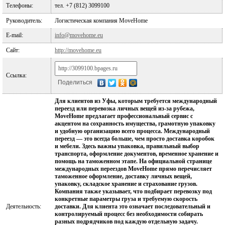
Телефоны:
тел. +7 (812) 3099100
Руководитель:
Логистическая компания MoveHome
E-mail:
info@movehome.eu
Сайт:
http://movehome.eu
Ссылка:
Поделиться
Для клиентов из Уфы, которым требуется международный
переезд или перевозка личных вещей из-за рубежа,
MoveHome предлагает профессиональный сервис с
акцентом на сохранность имущества, грамотную упаковку
и удобную организацию всего процесса. Международный
переезд — это всегда больше, чем просто доставка коробок
и мебели. Здесь важны упаковка, правильный выбор
транспорта, оформление документов, временное хранение и
помощь на таможенном этапе. На официальной странице
международных переездов MoveHome прямо перечисляет
таможенное оформление, доставку личных вещей,
упаковку, складское хранение и страхование грузов.
Компания также указывает, что подбирает перевозку под
конкретные параметры груза и требуемую скорость
Деятельность:
доставки. Для клиента это означает последовательный и
контролируемый процесс без необходимости собирать
разных подрядчиков под каждую отдельную задачу.