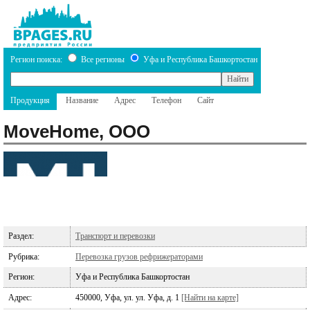
Регион поиска:
Все регионы
Уфа и Республика Башкортостан
Продукция
Название
Адрес
Телефон
Сайт
MoveHome, ООО
Раздел:
Транспорт и перевозки
Рубрика:
Перевозка грузов рефрижераторами
Регион:
Уфа и Республика Башкортостан
Адрес:
450000, Уфа, ул. ул. Уфа, д. 1
[Найти на карте]