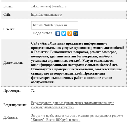
E-mail:
zakazmontana@yandex.ru
Сайт:
https://avtomontana.ru/
Ссылка:
Поделиться
Сайт «АвтоМонтана» предлагает информацию о
профессиональных услугах кузовного ремонта автомобилей
в Тольятти. Выполняются покраска, ремонт бамперов,
полировка, удаление вмятин без покраски, подбор и
установка окрашенных деталей. Услуги оказываются
Деятельность:
квалифицированными мастерами с опытом более 5 лет.
Используются проверенные технологии, соответствующие
стандартам автопроизводителей. Представлена
фотогалерея выполненных работ и описание этапов
обслуживания.
Просмотры:
72
Редактировать данные фирмы через автоматизированную
Редактирование:
систему управления услугами
Загрузить прайс-лист и логотип, оплатив регистрацию в разделе
Добавить:
"
Бизнес
". Всего 1000руб. в месяц