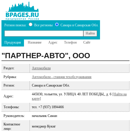
Регион поиска:
Все регионы
Самара и Самарская Обл.
Продукция
Название
Адрес
Телефон
Сайт
"ПАРТНЕР-АВТО", ООО
Раздел:
Автомобили
Рубрика:
Автомобили - станции техобслуживания
Регион:
Самара и Самарская Обл.
445030, тольятти, ул. УЛИЦА 40 ЛЕТ ПОБЕДЫ,, д. 6
[Найти на
Адрес:
карте]
Телефоны:
тел. +7 (937) 1894466
Руководитель:
начальник Саман
Контактное
менеджер Кукиг
лицо: