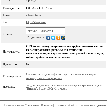
4447237
Руководитель:
СЛТ Аква СЛТ Аква
E-mail:
info@slt-aqua.ru
Сайт:
https://slt-aqua.ru
Ссылка:
Поделиться
СЛТ Аква - завод по производству трубопроводных систем
из полипропилена (системы для отопления,
Деятельность:
водоснабжения, пожаротушения, внутренней канализации,
гибкие трубопроводные системы)
Просмотры:
85
Редактировать данные фирмы через автоматизированную
Редактирование:
систему управления услугами
Загрузить прайс-лист и логотип, оплатив регистрацию в разделе
Добавить:
"
Бизнес
". Всего 1000руб. в месяц
Пользовательское Соглашение
|
Контакты
|
Политика обработки персональных данных