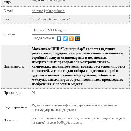
лицо:
E-mail:
sekretar@tehnopribor.ru
Сайт:
http://https://tehnopribor.ru/
Ссылка:
Поделиться
Московское НПП “Техноприбор” является ведущим
российским предприятием, разработавшим и освоившим
серийный выпуск стационарных и переносных
измерительных приборов для контроля физико-
Деятельность:
химических параметров воды, водных растворов и прочих
жидкостей, устройств для отбора и подготовки проб и
другого вспомогательного оборудования, добившись
международных наград за реализованные в производстве
изобретения и полезные модели
Просмотры:
91
Редактировать данные фирмы через автоматизированную
Редактирование:
систему управления услугами
Загрузить прайс-лист и логотип, оплатив регистрацию в разделе
Добавить:
"
Бизнес
". Всего 1000руб. в месяц