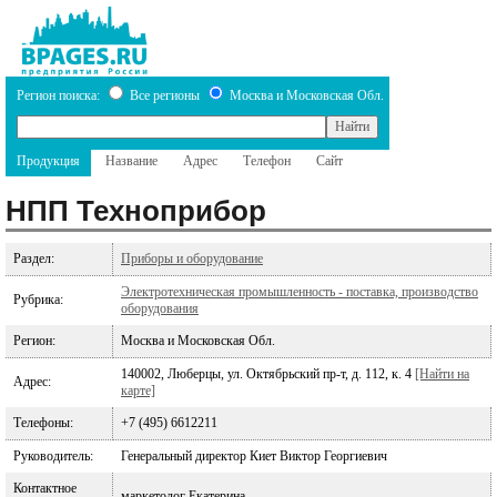
Регион поиска:
Все регионы
Москва и Московская Обл.
Продукция
Название
Адрес
Телефон
Сайт
НПП Техноприбор
Раздел:
Приборы и оборудование
Электротехническая промышленность - поставка, производство
Рубрика:
оборудования
Регион:
Москва и Московская Обл.
140002, Люберцы, ул. Октябрьский пр-т, д. 112, к. 4
[Найти на
Адрес:
карте]
Телефоны:
+7 (495) 6612211
Руководитель:
Генеральный директор Киет Виктор Георгиевич
Контактное
маркетолог Екатерина