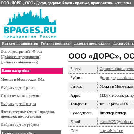
ООО «ДОРС», ООО - Двери, дверные блоки - продажа, производство, установка
Каталог предприятий
Рейтинг компаний
Деловые предложения
Доска объяв
Всего предприятий: 704552
ООО «ДОРС», О
[Добавить предприятие]
[Добавить объявление]
Раздел:
Строительство и ремо
Ваши настройки:
Рубрика:
Двери, дверные блоки 
Москва и Московская Обл.
Регион:
Москва и Московская
Выбрать другой регион
Адрес:
113377, москва, ул. пр
Строительство и ремонт
Выбрать другой раздел
Телефоны:
тел. +7 (495) 2753202
Двери, дверные блоки - продажа,
Руководитель:
Директор Виктор
производство, установка
E-mail:
dverol2025@yandex.ru
Выбрать другую рубрику
Сайт:
https://dverol.ru/
Навигация по сайту: