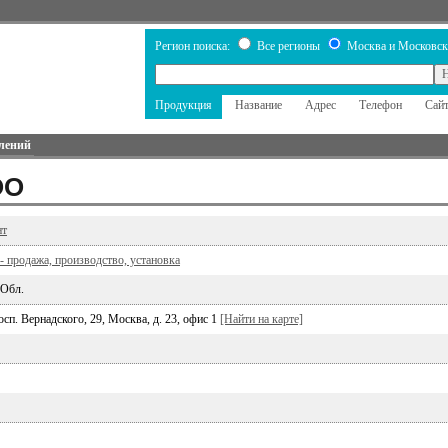
Регион поиска:
Все регионы
Москва и Московск
Продукция
Название
Адрес
Телефон
Сай
лений
ОО
нт
- продажа, производство, установка
 Обл.
осп. Вернадского, 29, Москва, д. 23, офис 1
[Найти на карте]