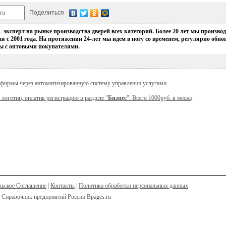
Поделиться
ксперт на рынке производства дверей всех категорий. Более 20 лет мы произв
я с 2001 года. На протяжении 24-лет мы идем в ногу со временем, регулярно об
ы с оптовыми покупателями.
 фирмы через автоматизированную систему управления услугами
 логотип, оплатив регистрацию в разделе "
Бизнес
". Всего 1000руб. в месяц
льское Соглашение
|
Контакты
|
Политика обработки персональных данных
 Справочник предприятий России Bpages.ru