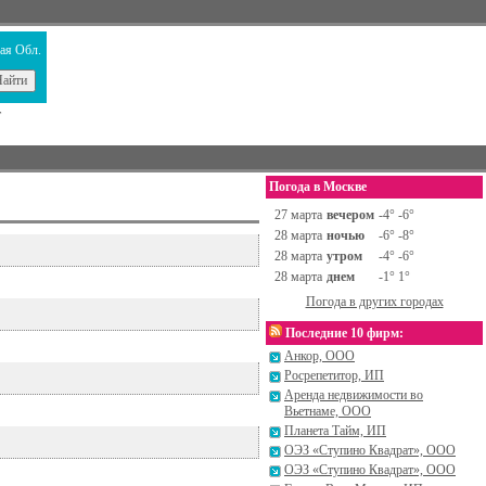
ая Обл.
т
Погода в Москве
27 марта
вечером
-4° -6°
28 марта
ночью
-6° -8°
28 марта
утром
-4° -6°
28 марта
днем
-1° 1°
Погода в других городах
Последние 10 фирм:
Анкор, ООО
Росрепетитор, ИП
Аренда недвижимости во
Вьетнаме, ООО
Планета Тайм, ИП
ОЭЗ «Ступино Квадрат», ООО
ОЭЗ «Ступино Квадрат», ООО