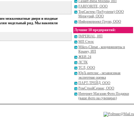
Галант-Виза Москва, ИП
FARFORITE, ООО
ТорСистем (TorSysteme) ООО
Меркурий, ООО
одим межкомнатные двери и входные
Информпроект Групп, ООО
новляя модельный ряд. Мы накопили
Лучшие 10 предприятий:
IMPERIAL, ИП
МП Стелс
Mikro-Climat - кондиционеры в
Крыму, ИП
ЖБИ-24
ЛСТК
ТСЛ, ООО
ЮрЪ интелис - независимая
экспертная оценка
ПАРТ-ТРЕЙД, ООО
РемСтройСервис, ООО
Интернет Магазин Фото Подарки
(ваше фото на сувенирах)