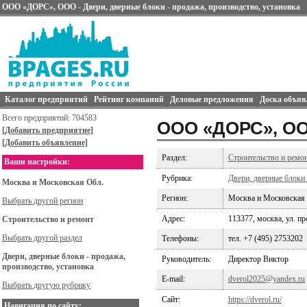
ООО «ДОРС», ООО - Двери, дверные блоки - продажа, производство, установка
Каталог предприятий
Рейтинг компаний
Деловые предложения
Доска объяв
Всего предприятий: 704583
ООО «ДОРС», О
[Добавить предприятие]
[Добавить объявление]
Раздел:
Строительство и ремо
Ваши настройки:
Рубрика:
Двери, дверные блоки 
Москва и Московская Обл.
Регион:
Москва и Московская
Выбрать другой регион
Адрес:
113377, москва, ул. пр
Строительство и ремонт
Выбрать другой раздел
Телефоны:
тел. +7 (495) 2753202
Двери, дверные блоки - продажа,
Руководитель:
Директор Виктор
производство, установка
E-mail:
dverol2025@yandex.ru
Выбрать другую рубрику
Сайт:
https://dverol.ru/
Навигация по сайту: