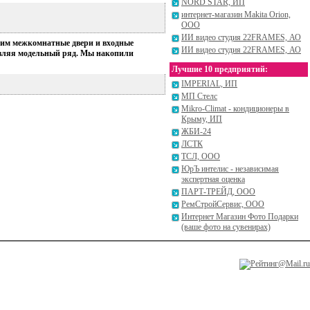
NORD STAR, ИП
интернет-магазин Makita Orion,
ООО
ИИ видео студия 22FRAMES, АО
одим межкомнатные двери и входные
ИИ видео студия 22FRAMES, АО
новляя модельный ряд. Мы накопили
Лучшие 10 предприятий:
IMPERIAL, ИП
МП Стелс
Mikro-Climat - кондиционеры в
Крыму, ИП
ЖБИ-24
ЛСТК
ТСЛ, ООО
ЮрЪ интелис - независимая
экспертная оценка
ПАРТ-ТРЕЙД, ООО
РемСтройСервис, ООО
Интернет Магазин Фото Подарки
(ваше фото на сувенирах)