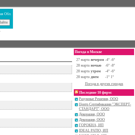
ая Обл.
т
Погода в Москве
27 марта
вечером
-4° -6°
28 марта
ночью
-6° -8°
28 марта
утром
-4° -6°
28 марта
днем
-1° 1°
Погода в других городах
Последние 10 фирм:
Разумные Решения, ООО
Центр Сертификации "ЭКСПЕРТ-
СТАНДАРТ", ООО
Декорация, ООО
Декорация, ООО
ГОРОКНА, ИП
IDEAL PATIO, ИП