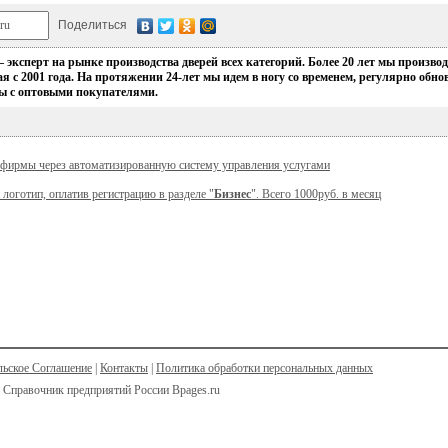
Поделиться
ксперт на рынке производства дверей всех категорий. Более 20 лет мы произв
я с 2001 года. На протяжении 24-лет мы идем в ногу со временем, регулярно об
ы с оптовыми покупателями.
 фирмы через автоматизированную систему управления услугами
 логотип, оплатив регистрацию в разделе "
Бизнес
". Всего 1000руб. в месяц
льское Соглашение
|
Контакты
|
Политика обработки персональных данных
 Справочник предприятий России Bpages.ru