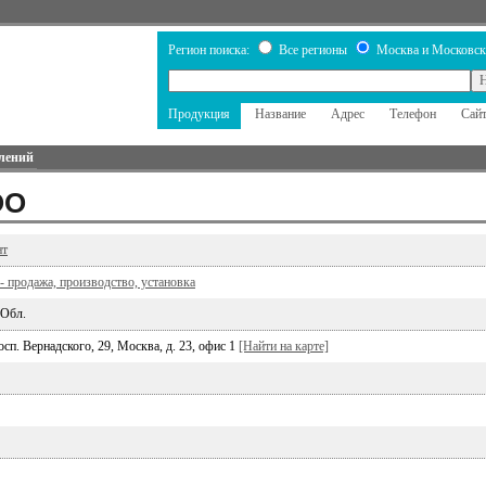
Регион поиска:
Все регионы
Москва и Московск
Продукция
Название
Адрес
Телефон
Сай
лений
ОО
нт
- продажа, производство, установка
 Обл.
осп. Вернадского, 29, Москва, д. 23, офис 1
[Найти на карте]